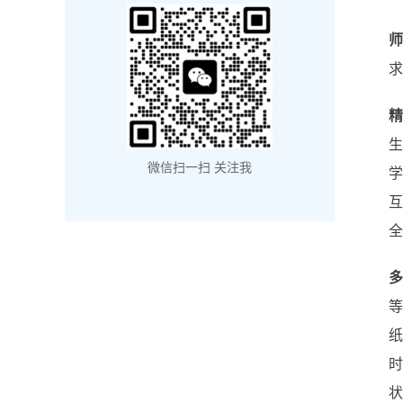
求
生
微信扫一扫 关注我
全
纸
状