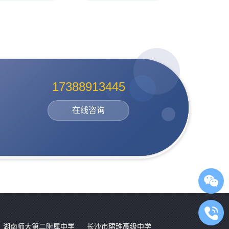
17388913445
在线咨询
湖南师大第二附属中学
长沙市珺琟高级中学