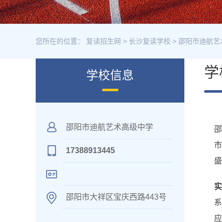
您所在的位置：
复读招生网
>
长沙复读学校
>
邵阳市迪航艺
学
学校信息
邵阳市迪航艺术高级中学
17388913445
盛
邵阳市大祥区宝庆西路443号
应