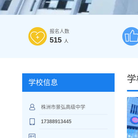
报名人数
515
人
学
学校信息
株洲市景弘高级中学
17388913445