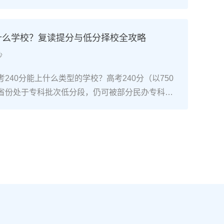
考试院政策，复读生（社会考生）必须在规定时间内
通高考网上报名系统完成注册、填报信息、缴费和
骤包括：确认户籍或学籍所在地、准备有效身份证
上什么学校？复读提分与低分择校全攻略
同等学力证明）、留意往届生专属的报名点。2026
沙
安排在2025年10月至11月（对应2026年高
开放补报名窗口，但建议尽量在首次报名期内完
240分能上什么类型的学校？高考240分（以750
2026年复读生报名高考的三大实操步骤以下以20
省份处于专科批次低分段，仍可被部分民办专科院
25年下半年报名）为基准，详细拆解流程：第一步：
数公办专科的冷门专业录取。但重点注意：2026年
备复读生需确保没有高校学籍（已被录取未报到或
分省份实行“专业+院校”平行志愿，低分段考生应优
好本人二代身份证、户口本、高中毕业证或同等学
足、往年投档线在240分左右的院校，同时关注校
在外省借读，需回到户籍所在地报名，或提前确认
项目。由于分数较低，选择面窄，强烈建议考生结
高考报名条件（如居住证、社保年限等）。第二
否通过复读争取更高分数。二、深度解析：240分
10-11月）登录本省教育考试院官网，进入“普通
规划240分通常意味着基础薄弱，但复读提分空间
。选择“往届生”或“社会考生”类别，填写个人信息
-150分常见）。以下为具体步骤：选择复读学校：
号、高中毕业信息）。特别注意选择科类（物理组/
学的低分复读班，如长沙部分高复学校设有“低分突
），以及是否报考艺术、体育类。提交后在线支付报
平均提分达120分。制定补弱计划：利用新高考选科优