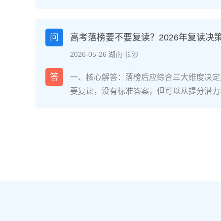
网对2025届复读生的调研，2026年复读
面：明确的目标感带来的充实、成绩波动的
获。在湖南省某知名高复学校2025届学生
问
高考落榜要不要复读？2026年复读决
最大的正面感受是“重新掌握选择权”，而59
2026-05-26 湖南-长沙
歇性的自我怀疑”。重要的是，这些感受并
划和心态调整，复读完全可能成为人生中宝
答
一、核心解答：落榜后应综合三大维度决定
解析：复读期间常见心理阶段与应对方法复
要复读，没有标准答案，但可以从提分潜力
为四个阶段，每个阶段的感受和应对重点不同
庭支持三个关键维度进行自我评估。如果落
月）：新鲜感与落差感交织。很多学生刚进
误、突发疾病）、离批次线差距在30分以
现知识漏洞后容易沮丧。建议：每天记录3
与改进计划，建议考虑复读；如果因长期基
绪。瓶颈期（12月-次年2月）：成绩提升
或者已复读过一次，则更推荐选择专科或职业
025届多校数据显示，约65%的复读生在此
考在选科、志愿填报上仍有微调，复读生必
应果断调整学习策略，寻求老师一对一分析试
配及所在省份的艺术/体育等特殊类型政策变
月）：效率显著提高，但焦虑会随高考临近
年复读决策四步实操法第一步：量化分析高
+正念呼吸”，每天留出15分钟运动时间。
26年本省一分一段表，明确当前位次。客
部分学生出现生理性不适（失眠、胃痛）。
要失分在可提升的模块（如数学中档题、英