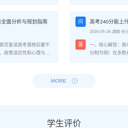
生的核心感受集中在三个方
026年各省教育
焦虑，以及心智成熟的收
登录所在省份的普
中，73%的受访者表示复读
现场确认。核心步
策全面分析与规划指南
问
高考240分能
%的人同时承认曾经历“间
和高中毕业证（或
2026-05-26 湖南-长
非不可管理，通过科学的规
年高考报名时间通常
贵的成长经历。二、深度
考），部分省份会
答
是否复读高考落榜后要不
一、核心解答：高考
读生的心理变化通常可分
成。二、深度解析：
、政策适应性和心理与家
分制为例）在多数
：适应期（9月-11
26年高考（即20
榜因重大失误（如涂卡错
校、高职院校及少
复读班时斗志昂扬，但发
资格自查与材料准
内，且本人有强烈复读意愿
新高考改革下，部
件小成就，用日记疏导情
已退学），并准备
础薄弱、学习态度不端正
先选择招生计划充
MORE
缓慢甚至倒退是最大痛点。2
力证明原件。如果
教育路径。2026年新高
企合作或定向培养
阶段出现“高原反应”。此时
是否符合流入地的
须提前确认学籍、选科匹
合自身情况评估是
卷。冲刺期（3月-5
步：网上报名（一般
动。二、深度解析：2026
考生复读的潜力与
加剧。可采用“番茄工作法
高考网上报名”入口
考成绩与提分空间对照20
较大（平均提升80
考前一个月：情绪易波动，
（包括曾经的学籍
观分析各科失分原因：若主
优先选择针对性教
学生评价
建议模拟高考作息，提前
历史组或文/理科
语单词积累），提分潜力
破班”，2025届