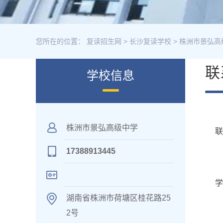
您所在的位置：
复读招生网
>
长沙复读学校
>
株洲市景弘高
联
学校信息
株洲市景弘高级中学
17388913445
学
湖南省株洲市荷塘区桂花路25
2号