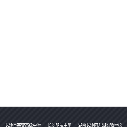
长沙市芙蓉高级中学
长沙明达中学
湖南长沙同升湖实验学校