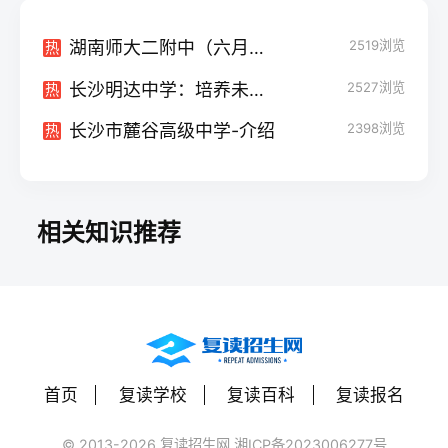
湖南师大二附中（六月繁花盛放，教育华章共谱）
2519
浏览
热
长沙明达中学：培养未来希望的摇篮
2527
浏览
热
长沙市麓谷高级中学-介绍
2398
浏览
热
相关知识推荐
首页
复读学校
复读百科
复读报名
© 2013-2026 复读招生网 湘ICP备2023006277号