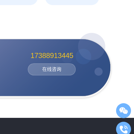
17388913445
在线咨询