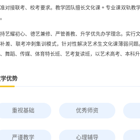
文化课 + 专业课双轨
精准对接联考、校考要求。教学团队擅长
。
艺耀初心、德艺兼修、严管善教、升学优先
秉持
办学理念。实行
优补差、联考冲刺集训
模式，针对性解决艺术生文化课薄弱问题
、舞蹈、传媒、体育特长班、艺考复读班
艺术高考、本科升
，以
教学优势
重视基础
优秀师资
严谨教学
心理辅导