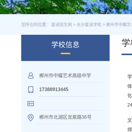
您所在的位置：
复读招生网
>
长沙复读学校
>
郴州市中耀艺
学
学校信息
郴州市中耀艺术高级中学
17388913445
2
郴州市北湖区龙泉路36号