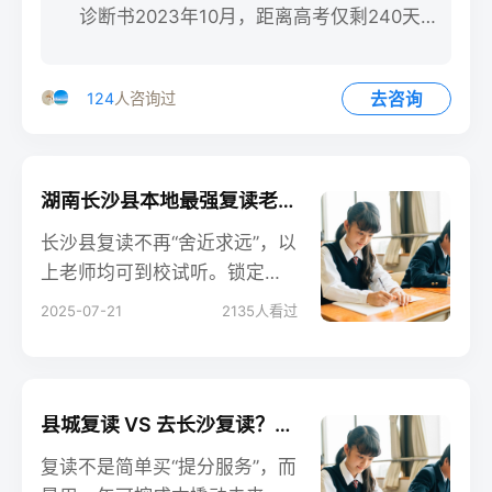
诊断书2023年10月，距离高考仅剩240天，
我在湖南省第二人
去咨询
124
人咨询过
湖南长沙县本地最强复读老师口碑榜
长沙县复读不再“舍近求远”，以
上老师均可到校试听。锁定目
标，提前占位，下一位逆袭黑
2025-07-21
2135
人看过
马可能就是你。
县城复读 VS 去长沙复读？湖南非省会考生性价比抉择
复读不是简单买“提分服务”，而