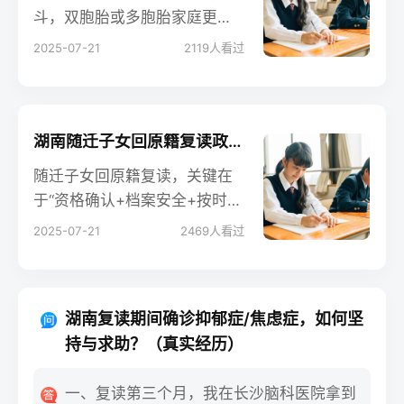
斗，双胞胎或多胞胎家庭更是
一场“同步与独立”的双重修炼。
2025-07-21
2119
人看过
当她们走出考场，拥抱的不仅
是分数，更是学会独立却依然
并肩的自己。
湖南随迁子女回原籍复读政策详解及学籍操作指南
随迁子女回原籍复读，关键在
于“资格确认+档案安全+按时报
名”。只要按官方流程操作，无
2025-07-21
2469
人看过
需额外缴纳任何“学籍管理费”或
“挂靠费”。
湖南复读期间确诊抑郁症/焦虑症，如何坚
持与求助？（真实经历）
一、复读第三个月，我在长沙脑科医院拿到