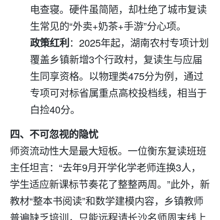
电查寝。硬件虽简陋，却杜绝了城市
复读
生常见的“外卖+奶茶+手游”分心项。
政策红利
：2025年起，湖南农村专项计划
覆盖乡镇新增3个行政村，
复读
生与应届
生同享资格。以物理类475分为例，通过
专项可对标省属重点高校投档线，相当于
白捡40分。
四、不可忽视的隐忧
师资流动性大是最大短板。一位衡东
复读
班班
主任坦言：“去年9月开学化学老师连换3人，
学生适应新课标节奏花了整整两周。”此外，新
教材“整本书阅读”和数学建模内容，乡镇教师
普遍缺乏培训，只能远程请长沙名师周末线上