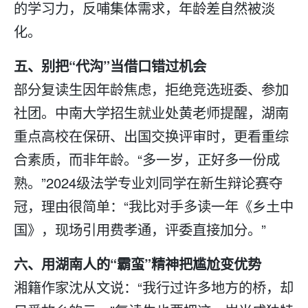
的学习力，反哺集体需求，年龄差自然被淡
化。
五、别把“代沟”当借口错过机会
部分
复读
生因年龄焦虑，拒绝竞选班委、参加
社团。中南大学招生就业处黄老师提醒，湖南
重点高校在保研、出国交换评审时，更看重综
合素质，而非年龄。“多一岁，正好多一份成
熟。”2024级法学专业刘同学在新生辩论赛夺
冠，理由很简单：“我比对手多读一年《乡土中
国》，现场引用费孝通，评委直接加分。”
六、用湖南人的“霸蛮”精神把尴尬变优势
湘籍作家沈从文说：“我行过许多地方的桥，却