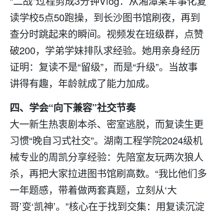
“二战”过程剪成3分钟Vlog：从湘潭某军事化
复
读学校
5点50跑操，到长沙图书馆刷夜，再到
查分时跳起来的瞬间。视频发在班级群，点赞
破200，学弟学妹排队求经验。她用亲身经历
证明：
复读
不是“留级”，而是“升级”。当故事
讲得有趣，年龄就成了能力加成。
四、学会“向下兼容”社交节奏
大一新生热衷剧本杀、密室逃脱，而
复读
生更
习惯“晚自习式社交”。湖南工程学院2024级机
械专业的周凯分享经验：先陪室友玩两次狼人
杀，再把大家拉进图书馆刷高数。“我比他们多
一年题感，带着做两套真题，立刻从‘大
哥’变‘凯神’。”核心在于找到交集：用复读沉淀