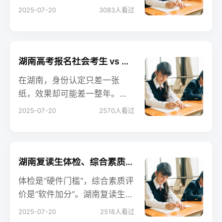
族和农村复读生手握的政策红
2025-07-20
3083
人看过
利，足以改变命运。把握“户籍
不迁、学籍不断、材料不拖”三
大铁律，就能在政策窗口期内
实现升学逆袭。
湖南高考报名社会考生 vs 复读学校挂靠，优劣详解
在湖南，身份认定只差一张
纸，效果却可能差一整年。看
清自身需求，再决定把“复读”二
2025-07-20
2570
人看过
字写在哪张报名表上。
湖南复读生体检、综合素质评价最新要求及应对
体检是“硬件门槛”，综合素质评
价是“软件加分”。湖南复读生只
要按时完成体检、提前备好补
2025-07-20
2518
人看过
充材料，就能在政策框架内最