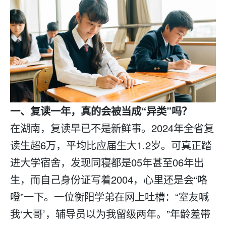
一、
复读
一年，真的会被当成“异类”吗？
在湖南，
复读
早已不是新鲜事。2024年全省复
读生超6万，平均比应届生大1.2岁。可真正踏
进大学宿舍，发现同寝都是05年甚至06年出
生，而自己身份证写着2004，心里还是会“咯
噔”一下。一位衡阳学弟在网上吐槽：“室友喊
我‘大哥’，辅导员以为我留级两年。”年龄差带