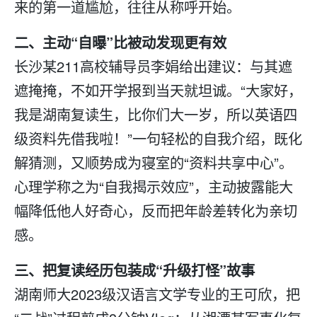
来的第一道尴尬，往往从称呼开始。
二、主动“自曝”比被动发现更有效
长沙某211高校辅导员李娟给出建议：与其遮
遮掩掩，不如开学报到当天就坦诚。“大家好，
我是湖南
复读
生，比你们大一岁，所以英语四
级资料先借我啦！”一句轻松的自我介绍，既化
解猜测，又顺势成为寝室的“资料共享中心”。
心理学称之为“自我揭示效应”，主动披露能大
幅降低他人好奇心，反而把年龄差转化为亲切
感。
三、把
复读
经历包装成“升级打怪”故事
湖南师大2023级汉语言文学专业的王可欣，把