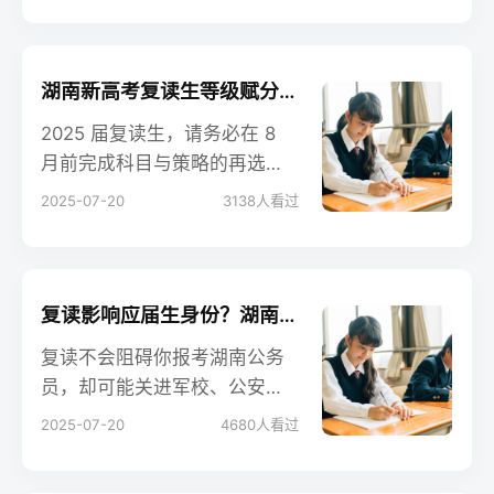
大化竞争优势。把这两个环节
做到零失误，复读之路才算真
正稳了。
湖南新高考复读生等级赋分科目重考策略分析
2025 届复读生，请务必在 8
月前完成科目与策略的再选
择，然后用 200 天把省排名向
2025-07-20
3138
人看过
前推进 10%，最终让赋分成为
逆袭的跳板而非陷阱。
复读影响应届生身份？湖南公务员/军校报考政策解读
复读不会阻碍你报考湖南公务
员，却可能关进军校、公安及
部分专项计划的大门。看清规
2025-07-20
4680
人看过
则、量体裁衣，才能让“再来一
年”真正值得。