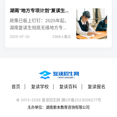
湖南“地方专项计划”复读生还能报吗？（最新政策）
政策已板上钉钉：2025年起，
湖南复读生彻底无缘地方专项
计划。与其纠结失去的机会，
2025-07-20
3368
人看过
不如把备考火力集中在普通批
次及多元录取通道。提前规
划、精准择校，仍有机会实现
“低分高就”。
首页
复读学校
复读百科
复读报名
© 2013-2026 复读招生网 湘ICP备2023006277号
主办单位：湖南索本教育咨询有限公司