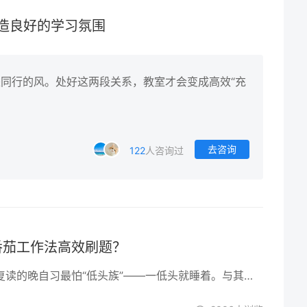
造良好的学习氛围
同行的风。处好这两段关系，教室才会变成高效“充
去咨询
122
人咨询过
番茄工作法高效刷题？
春困秋乏夏打盹，复读的晚自习最怕“低头族”——一低头就睡着。与其冲咖啡伤胃，不如来套5分钟「清醒操」，拉走瞌睡虫，回血不耗时。