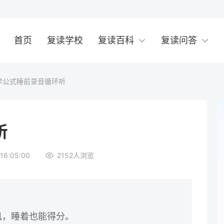
首页
复读学校
复读百科
复读问答
学公式睡前录音循环听
听
16:05:00
2152
人浏览
机，睡着也能得分。