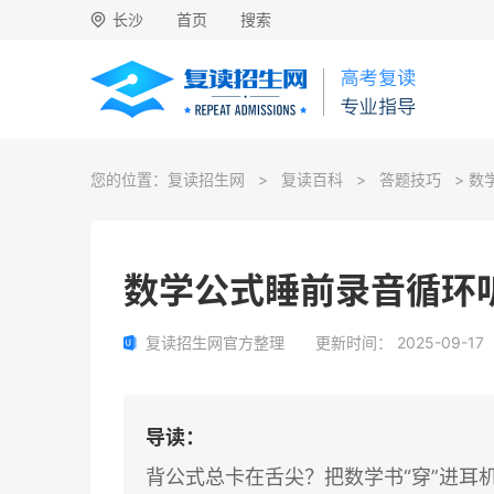
长沙
首页
搜索
您的位置：
复读招生网
>
复读百科
>
答题技巧
> 数
数学公式睡前录音循环
复读招生网官方整理
更新时间：
2025-09-17
导读：
背公式总卡在舌尖？把数学书“穿”进耳