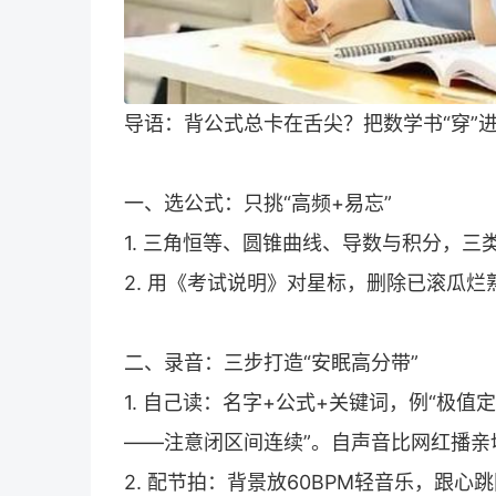
导语：背公式总卡在舌尖？把数学书“穿”
一、选公式：只挑“高频+易忘”
1. 三角恒等、圆锥曲线、导数与积分，三
2. 用《考试说明》对星标，删除已滚瓜烂
二、录音：三步打造“安眠高分带”
1. 自己读：名字+公式+关键词，例“极
——注意闭区间连续”。自声音比网红播
2. 配节拍：背景放60BPM轻音乐，跟