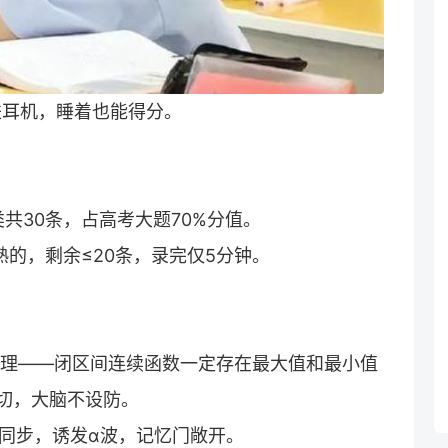
进耳机，睡着也能得分。
类共30条，占高考大题70%分值。
熟的，剩余≤20条，录完仅5分钟。
值定理——闭区间连续函数一定存在最大值和最小值
亲切，大脑不设防。
心跳同步，诱发α波，记忆门敞开。