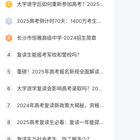
大学退学后如何重新参加高考？2025年最新政策全解析
2025高考倒计时70天：1400万考生创历史新高，复读生占比突破40%！
长沙市恒雅高级中学-2024招生简章
4
复读生能报考军校和警校吗？
5
重磅！2025年高考报名新规全面解读，这些考生将失去报考资格！
6
大学退学复读会影响高考录取吗？2025年最新政策解读与成功策略
7
2024年高考复读新政策大揭秘，资格、次数、课程全解析
8
2025高考复读生必看：复读一年能提多少分？关键因素大揭秘！
9
复读生与社会考生，你了解多少？