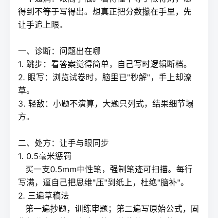
得到不等于写得出。想真正把分数攥在手里，先
让手追上眼。
一、诊断：问题出在哪
1. 跳步：看答案觉得简单，自己写时逻辑断档。
2. 眼写：浏览试卷时，脑里已"秒解"，手上却潦
草。
3. 轻敌：小题不演算，大题只列式，结果细节塌
方。
二、处方：让手与眼同步
1. 0.5毫米惩罚
买一支0.5mm中性笔，强制笔迹可扫描。每行
写满，逼自己把思维"压"到纸上，杜绝"脑补"。
2. 三遍草稿法
第一遍抄题，训练审题；第二遍写原始公式，固