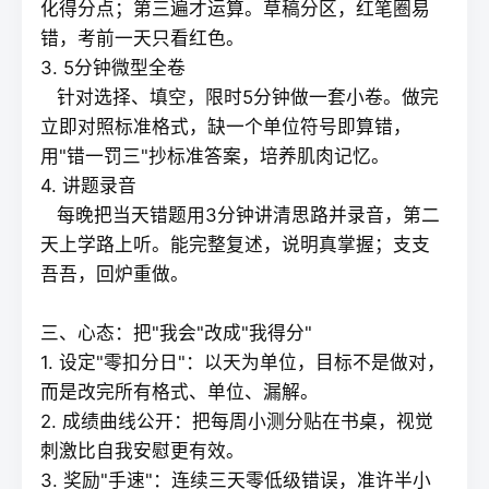
化得分点；第三遍才运算。草稿分区，红笔圈易
错，考前一天只看红色。
3. 5分钟微型全卷
针对选择、填空，限时5分钟做一套小卷。做完
立即对照标准格式，缺一个单位符号即算错，
用"错一罚三"抄标准答案，培养肌肉记忆。
4. 讲题录音
每晚把当天错题用3分钟讲清思路并录音，第二
天上学路上听。能完整复述，说明真掌握；支支
吾吾，回炉重做。
三、心态：把"我会"改成"我得分"
1. 设定"零扣分日"：以天为单位，目标不是做对，
而是改完所有格式、单位、漏解。
2. 成绩曲线公开：把每周小测分贴在书桌，视觉
刺激比自我安慰更有效。
3. 奖励"手速"：连续三天零低级错误，准许半小