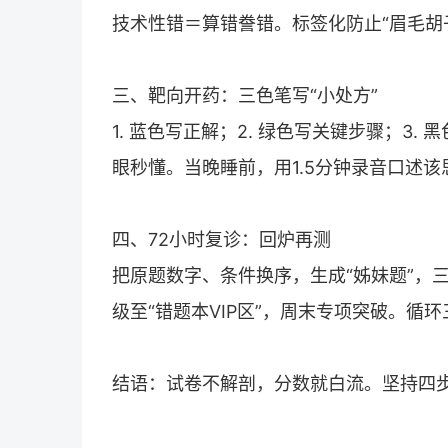
技术性错＝算错誊错。标签化防止“眉毛胡
三、靶向开药：三色笔写“小处方”
1. 蓝色写正解；2. 绿色写关键步骤；3
眼秒懂。当晚睡前，用1.5分钟录音口述
四、72小时复诊：回炉再测
把原题数字、条件换序，生成“姊妹题”，
级至“错题本VIP区”，周末专项突破。循
结语：试卷不解剖，分数就白流。坚持四