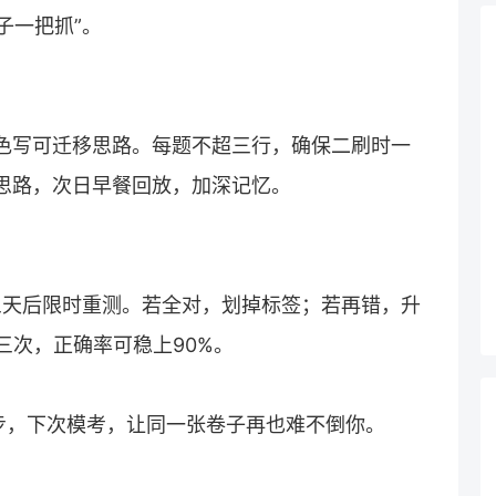
子一把抓”。
. 黑色写可迁移思路。每题不超三行，确保二刷时一
该思路，次日早餐回放，加深记忆。
三天后限时重测。若全对，划掉标签；若再错，升
环三次，正确率可稳上90%。
步，下次模考，让同一张卷子再也难不倒你。