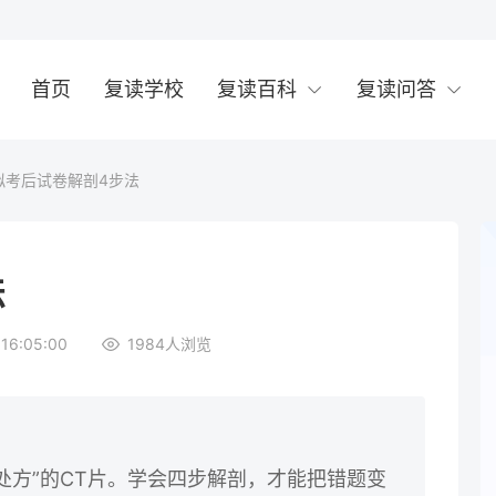
首页
复读学校
复读百科
复读问答
拟考后试卷解剖4步法
法
16:05:00
1984
人浏览
处方”的CT片。学会四步解剖，才能把错题变