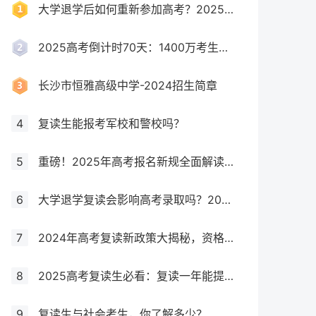
大学退学后如何重新参加高考？2025年最新政策全解析
2025高考倒计时70天：1400万考生创历史新高，复读生占比突破40%！
长沙市恒雅高级中学-2024招生简章
4
复读生能报考军校和警校吗？
5
重磅！2025年高考报名新规全面解读，这些考生将失去报考资格！
6
大学退学复读会影响高考录取吗？2025年最新政策解读与成功策略
7
2024年高考复读新政策大揭秘，资格、次数、课程全解析
8
2025高考复读生必看：复读一年能提多少分？关键因素大揭秘！
9
复读生与社会考生，你了解多少？