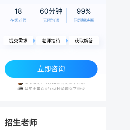
老师
5小时前
18
60分钟
99%
高考复读感受：真实经历与科学应对指南
在线老师
无限沟通
问题解决率
（2026年）
老师
5小时前
提交需求
老师接待
获取解答
2026年复读生高考报名全流程指南 | 官方政
策与实操步骤
常德市用户5分16秒前提交了需求
株洲市用户8分21秒前提交了需求
立即咨询
常德市用户6分27秒前提交了需求
老师
5小时前
岳阳市用户4分32秒前提交了需求
高考落榜要不要复读？2026年复读决策全面
益阳市用户6分44秒前提交了需求
分析与规划指南
常德市用户5分16秒前提交了需求
株洲市用户8分21秒前提交了需求
老师
5小时前
高考240分能上什么学校？复读提分与低分择
招生老师
校全攻略