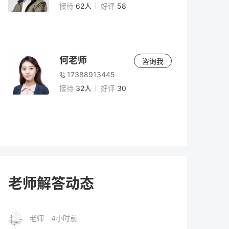
与注意事项
接待
62人
好评
58
老师
5小时前
2026年高考时间安排全解析：复读生如何把
何老师
咨询我
握关键节点？
17388913445
接待
32人
好评
30
老师
5小时前
男生复读两年有必要吗？深度解析复读两年
的价值、风险与决策指南（2026届参考）
老师
5小时前
2026年高考300分以下能上什么学校？专
老师解答动态
科、高职与复读选择全解析
老师
4小时前