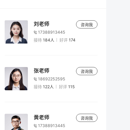
老师
5小时前
2026年复读怎么办理手续？最全流程与材料
刘老师
咨询我
清单（附避坑指南）
17388913445
接待
184人
好评
174
老师
5小时前
高考180分能上什么学校？2026年低分考生
出路与复读规划
张老师
咨询我
18692252595
老师
5小时前
接待
122人
好评
115
复读二年值得吗？2026年高考复读两年规划
与风险全解析
老师
5小时前
黄老师
咨询我
2026年复读生高考报名全攻略：准考证获取
17388913445