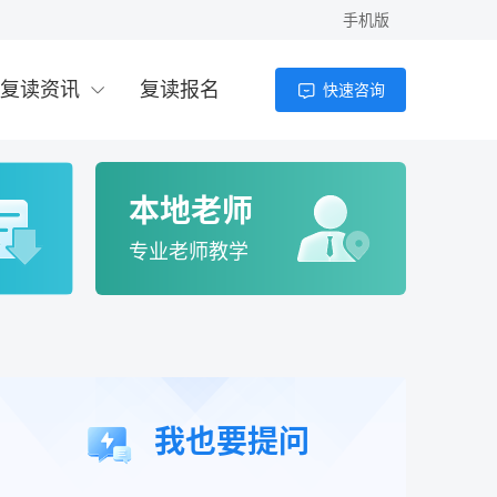
手机版
2026年高考300分以下能上什么学校？专
科、高职与复读选择全解析
复读资讯
复读报名
快速咨询
老师
4小时前
2026年300多分理科能上什么大学？复读提
分与择校指南
本地老师
老师
4小时前
专业老师教学
高考200多分能上什么学校？2026年低分考
生择校全攻略
老师
4小时前
高考200分可以上的大学有哪些？2026年低
我也要提问
分考生出路与复读分析