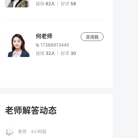
与注意事项
接待
62人
好评
58
老师
5小时前
2026年高考时间安排全解析：复读生如何把
何老师
咨询我
握关键节点？
17388913445
接待
32人
好评
30
老师
5小时前
男生复读两年有必要吗？深度解析复读两年
的价值、风险与决策指南（2026届参考）
老师
5小时前
2026年高考300分以下能上什么学校？专
老师解答动态
科、高职与复读选择全解析
老师
4小时前