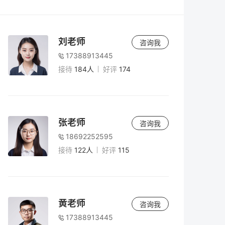
老师
5小时前
2026年复读怎么办理手续？最全流程与材料
刘老师
咨询我
清单（附避坑指南）
17388913445
接待
184人
好评
174
老师
5小时前
高考180分能上什么学校？2026年低分考生
出路与复读规划
张老师
咨询我
18692252595
老师
5小时前
接待
122人
好评
115
复读二年值得吗？2026年高考复读两年规划
与风险全解析
老师
5小时前
黄老师
咨询我
2026年复读生高考报名全攻略：准考证获取
17388913445