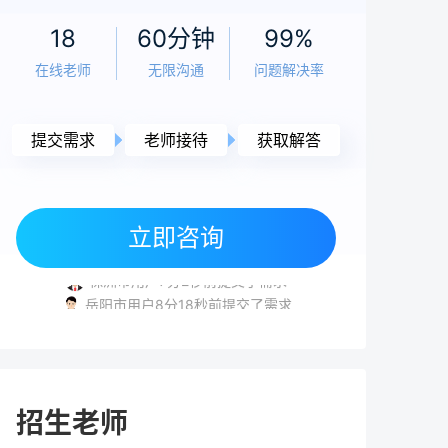
老师
5小时前
18
60分钟
99%
高考复读感受：真实经历与科学应对指南
在线老师
无限沟通
问题解决率
（2026年）
老师
5小时前
提交需求
老师接待
获取解答
2026年复读生高考报名全流程指南 | 官方政
策与实操步骤
湘潭市用户8分15秒前提交了需求
长沙市用户4分23秒前提交了需求
立即咨询
长沙市用户4分17秒前提交了需求
老师
5小时前
株洲市用户7分2秒前提交了需求
高考落榜要不要复读？2026年复读决策全面
岳阳市用户8分18秒前提交了需求
分析与规划指南
湘潭市用户8分15秒前提交了需求
长沙市用户4分23秒前提交了需求
老师
5小时前
高考240分能上什么学校？复读提分与低分择
招生老师
校全攻略