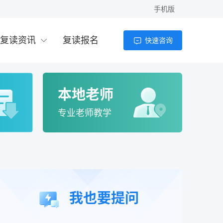
手机版
2026年高考300分以下能上什么学校？专
科、高职与复读选择全解析
复读资讯
复读报名
快速咨询
老师
4小时前
2026年300多分理科能上什么大学？复读提
分与择校指南
本地老师
老师
4小时前
专业老师教学
高考200多分能上什么学校？2026年低分考
生择校全攻略
老师
4小时前
高考200分可以上的大学有哪些？2026年低
我也要提问
分考生出路与复读分析