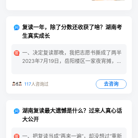
长沙某广告最响的复读学校。
交完3.8万学费，我把朋友圈封
面换成“再战清北”，却忘了先复
复读一年，除了分数还收获了啥？湖南考
盘自己的知识漏洞。结果开学
生真实成长
测只有370分，我才意识到：
复读不是重启游戏，而是带着
一、决定复读那晚，我把志愿书撕成了两半
旧伤继续打怪。
2023年7月19日，岳阳楼区一家夜宵摊，刘
子昂把刚打印出来的
去咨询
117
人咨询过
湖南复读最大遗憾是什么？过来人真心话
大公开
一、把复读当成“再来一遍”，却没想过“重新