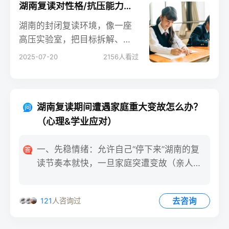
湖南复读对性格/抗压能力的改变（长期观察）
湖南的封闭复读环境，像一座
高压实验室，把目标拆解、即
时反馈、情绪调节等能力压缩
2025-07-20
2156
人看过
进300天。长期观察表明，这
段经历对性格的雕刻远比分数
更持久：它让一群十八岁的少
湖南复读期间遭遇家庭重大变故怎么办？
年提前学会与压力共处，并在
（心理&学业应对）
未来的大学、职场、人生中不
断复用这套“抗压系统”。成绩是
一、先稳情绪：允许自己“停下来”湖南的复
一次性的，性格的复利却刚刚
读节奏本就快，一旦家庭突遭变故（亲人离
开始。
世、父母离异、经济破产
去咨询
121
人咨询过