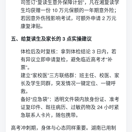
司签订“
复读
生意外保障计划”，凡在湘复读学
生均获赠一份 10 万元保额的一年期意外险；
若因意外伤残影响考试，可额外申请 2 万元
康复津贴。
五、给
复读
生及家长的 3 点实操建议
体检后及时复核：拿到体检结论 3 日内，若
有异议立即申请复检，避免临近高考才“补
票”。
建立“家校医”三方联络群：班主任、校医、家
长及学生同群，突发情况一键定位、一键呼
救。
备好“应急袋”：透明文件袋内放身份证、准考
证复印件、既往病历、过敏药物及 24 小时紧
急联系人卡片，随包携带。
高考冲刺期，身体与心态同样重要。湖南已用制