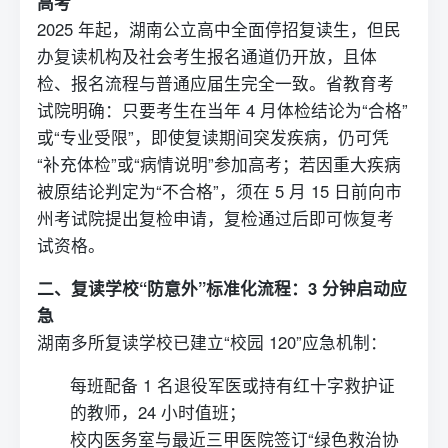
高考
2025 年起，湖南公立高中全面停招
复读
生，但民
办复读机构及社会考生
报名
通道仍开放，且体
检、报名流程与普通应届生完全一致。省教育考
试院明确：只要考生在当年 4 月体检结论为“合格”
或“专业受限”，即使复读期间突发疾病，仍可凭
“补充体检”或“病情说明”参加高考；若因重大疾病
被原结论判定为“不合格”，须在 5 月 15 日前向市
州考试院提出复检申请，复检通过后即可恢复考
试资格。
二、
复读学校
“防意外”标准化流程：3 分钟启动应
急
湖南多所
复读学校
已建立“校园 120”应急机制：
每班配备 1 名退役军医或持有红十字救护证
的教师，24 小时值班；
校内医务室与最近三甲医院签订“绿色救治协