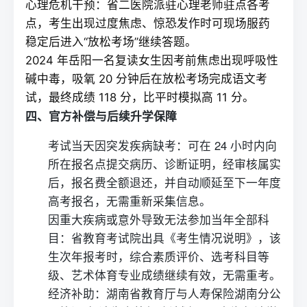
心理危机干预：省二医院派驻心理老师驻点各考
点，考生出现过度焦虑、惊恐发作时可现场服药
稳定后进入“放松考场”继续答题。
2024 年岳阳一名
复读
女生因考前焦虑出现呼吸性
碱中毒，吸氧 20 分钟后在放松考场完成语文考
试，最终成绩 118 分，比平时模拟高 11 分。
四、官方补偿与后续升学保障
考试当天因突发疾病缺考：可在 24 小时内向
所在
报名
点提交病历、诊断证明，经审核属实
后，报名费全额退还，并自动顺延至下一年度
高考报名，无需重新采集信息。
因重大疾病或意外导致无法参加当年全部科
目：省教育考试院出具《考生情况说明》，该
生次年报考时，综合素质评价、选考科目等
级、艺术体育专业成绩继续有效，无需重考。
经济补助：湖南省教育厅与人寿保险湖南分公