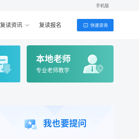
手机版
高考200多分能上什么学校？2026年低分考
生择校全攻略
复读资讯
复读报名
快速咨询
老师
4小时前
高考200分可以上的大学有哪些？2026年低
分考生出路与复读分析
本地老师
老师
5小时前
专业老师教学
高考复读感受：真实经历与科学应对指南
（2026年）
老师
5小时前
2026年复读生高考报名全流程指南 | 官方政
我也要提问
策与实操步骤