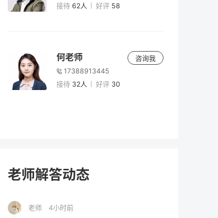
的价值、风险与决策指南（2026届参考）
接待
62人
好评
58
老师
5小时前
2026年高考300分以下能上什么学校？专
何老师
咨询我
科、高职与复读选择全解析
17388913445
接待
32人
好评
30
老师
4小时前
2026年300多分理科能上什么大学？复读提
分与择校指南
老师
4小时前
高考200多分能上什么学校？2026年低分考
老师解答动态
生择校全攻略
老师
4小时前