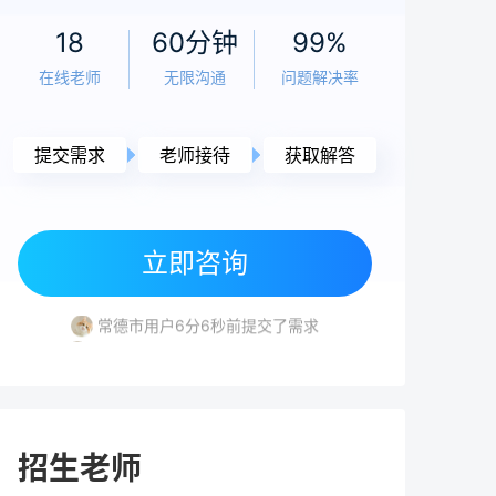
老师
5小时前
18
60分钟
99%
高考落榜要不要复读？2026年复读决策全面
在线老师
无限沟通
问题解决率
分析与规划指南
老师
5小时前
提交需求
老师接待
获取解答
高考240分能上什么学校？复读提分与低分择
校全攻略
立即咨询
湘潭市用户8分4秒前提交了需求
老师
5小时前
常德市用户6分6秒前提交了需求
2026年复读怎么办理手续？最全流程与材料
株洲市用户5分54秒前提交了需求
清单（附避坑指南）
湘潭市用户6分39秒前提交了需求
益阳市用户7分39秒前提交了需求
湘潭市用户8分4秒前提交了需求
老师
5小时前
常德市用户6分6秒前提交了需求
高考180分能上什么学校？2026年低分考生
招生老师
出路与复读规划