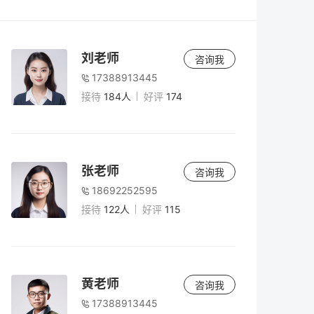
老师
5小时前
复读二年值得吗？2026年高考复读两年规划
刘老师
咨询我
与风险全解析
17388913445
接待
184人
好评
174
老师
5小时前
2026年复读生高考报名全攻略：准考证获取
与注意事项
张老师
咨询我
18692252595
老师
5小时前
接待
122人
好评
115
2026年高考时间安排全解析：复读生如何把
握关键节点？
老师
5小时前
黄老师
咨询我
男生复读两年有必要吗？深度解析复读两年
17388913445