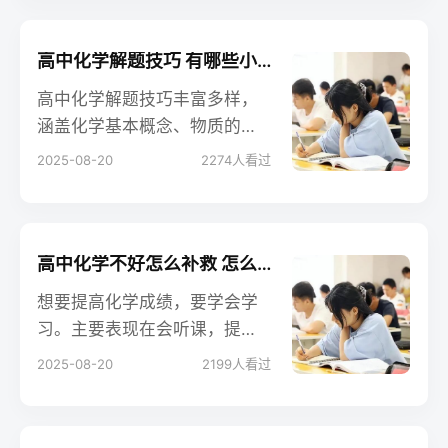
结构是以外部的脱氧核糖和磷
酸基团交替连接而成的基本骨
架。以下是小编整理的内容，
高中化学解题技巧 有哪些小窍门
大家可以参考。
高中化学解题技巧丰富多样，
涵盖化学基本概念、物质的
量、守恒法、估算法、差量法
2025-08-20
2274
人看过
等多方面，能帮助学生准确高
效解题。
高中化学不好怎么补救 怎么提分快
想要提高化学成绩，要学会学
习。主要表现在会听课，提前
预习新课，错题要及时改正并
2025-08-20
2199
人看过
总结，平时做题复习要注意查
缺补漏，学习要有目的性，不
能每天盲目的跟着老师的节奏