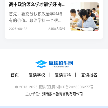
走，要知道自己哪里学会了，
高中政治怎么学才能学好 有哪些方法
哪里还存在疑问，然后及时补
首先，要充分认识政治学科特
救。
有的价值。政治学科一个很重
要的价值体现在，它是人们认
2025-08-22
2450
人看过
识世界、认识生活的思维方
法，是思维的工具。这是其他
课程不可替代的。
首页
复读学校
复读百科
复读报名
© 2013-2026 复读招生网 湘ICP备2023006277号
主办单位：湖南索本教育咨询有限公司