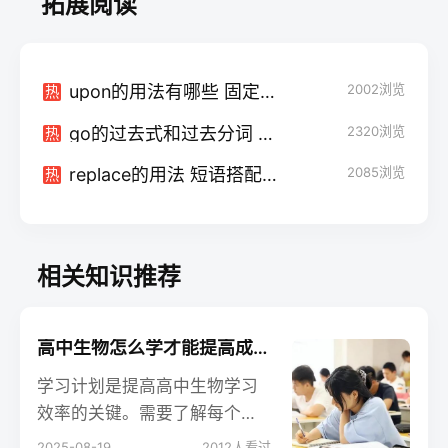
拓展阅读
upon的用法有哪些 固定搭配整理
2002
浏览
热
go的过去式和过去分词 用法是什么
2320
浏览
热
replace的用法 短语搭配有什么
2085
浏览
热
相关知识推荐
高中生物怎么学才能提高成绩 有哪些学习方法
学习计划是提高高中生物学习
效率的关键。需要了解每个学
期的课程安排，以便为自己设
2025-08-19
2012
人看过