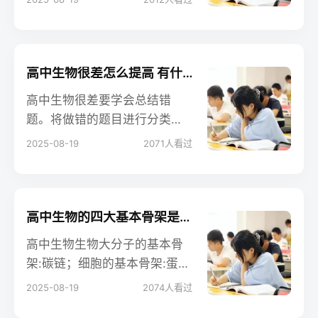
定一个明确的目标。其次，要
合理分配时间，确保每个科目
都能得到充分的复习。最后，
要根据自己的实际情况调整学
高中生物很差怎么提高 有什么学习方法
习计划，保持灵活性。高中生
高中生物很差要学会总结错
物学习方法接着往下看吧。
题。将做错的题目进行分类总
结，找出常见的错误类型和知
2025-08-19
2071
人看过
识点的薄弱环节。定期复习错
题，可以有效避免在同一类型
的题目中重复犯错。并且建议
大家多做题，吸取经验。
高中生物的四大基本骨架是什么 相关知识整理
高中生物生物大分子的基本骨
架:碳链；细胞的基本骨架:蛋白
纤维；生物膜的基本骨架:磷脂
2025-08-19
2074
人看过
双分子层；DNA分子的双螺旋