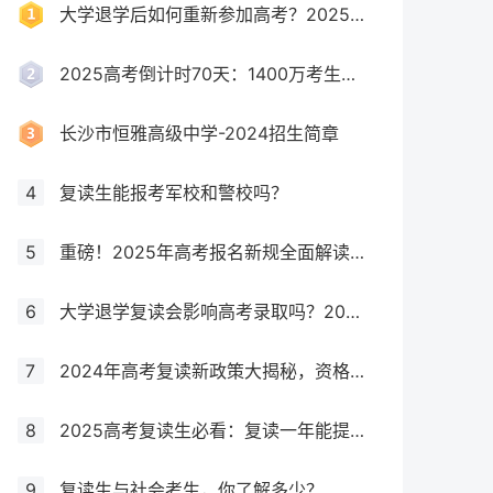
大学退学后如何重新参加高考？2025年最新政策全解析
2025高考倒计时70天：1400万考生创历史新高，复读生占比突破40%！
长沙市恒雅高级中学-2024招生简章
4
复读生能报考军校和警校吗？
5
重磅！2025年高考报名新规全面解读，这些考生将失去报考资格！
6
大学退学复读会影响高考录取吗？2025年最新政策解读与成功策略
7
2024年高考复读新政策大揭秘，资格、次数、课程全解析
8
2025高考复读生必看：复读一年能提多少分？关键因素大揭秘！
9
复读生与社会考生，你了解多少？