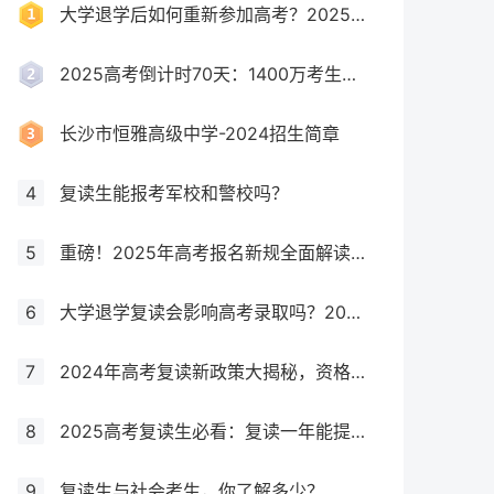
大学退学后如何重新参加高考？2025年最新政策全解析
2025高考倒计时70天：1400万考生创历史新高，复读生占比突破40%！
长沙市恒雅高级中学-2024招生简章
4
复读生能报考军校和警校吗？
5
重磅！2025年高考报名新规全面解读，这些考生将失去报考资格！
6
大学退学复读会影响高考录取吗？2025年最新政策解读与成功策略
7
2024年高考复读新政策大揭秘，资格、次数、课程全解析
8
2025高考复读生必看：复读一年能提多少分？关键因素大揭秘！
9
复读生与社会考生，你了解多少？