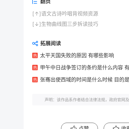
翻页
[↑]
语文古诗吟唱背视频资源
[↓]
生物曲线图三步拆读技巧
拓展阅读
太平天国失败的原因 有哪些影响
甲午中日战争签订的条约是什么内容 
张骞出使西域的时间是什么时候 目的
声明：该作品系作者结合法律法规，政府官网及
点赞
收