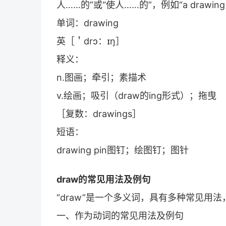
人……的”或“使人……的”，例如“a drawi
单词：drawing
英［＇drɔ：ɪŋ］
释义：
n.图画；牵引；素描术
v.绘画；吸引（draw的ing形式）；拖曳
［复数：drawings］
短语：
drawing pin图钉；绘图钉；图针
draw的常见用法及例句
“draw”是一个多义词，具有多种常见用
一、作为动词的常见用法及例句