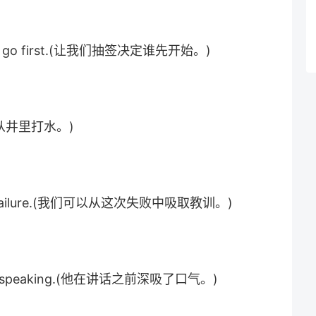
will go first.(让我们抽签决定谁先开始。)
.(他从井里打水。)
。
this failure.(我们可以从这次失败中吸取教训。)
fore speaking.(他在讲话之前深吸了口气。)