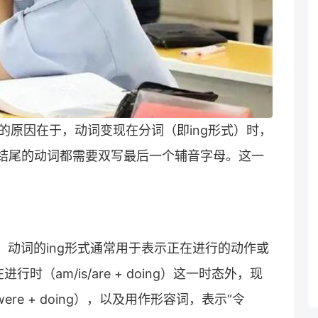
双写w的原因在于，动词变现在分词（即ing形式）时，
母结尾的动词都需要双写最后一个辅音字母。这一
。
在英语中，动词的ing形式通常用于表示正在进行的动作或
（am/is/are + doing）这一时态外，现
re + doing），以及用作形容词，表示“令