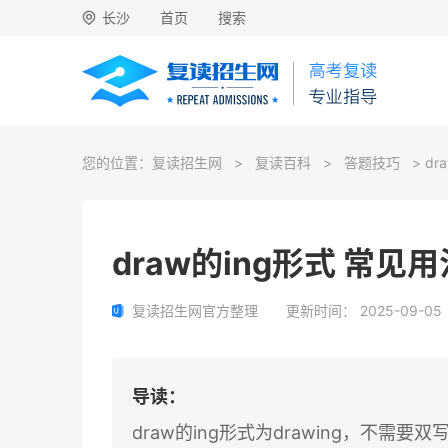
长沙
首页
搜索
您的位置：
复读招生网
>
复读百科
>
答题技巧
> d
draw的ing形式 常见
复读招生网官方整理
更新时间：
2025-09-05
导读：
draw的ing形式为drawing，不需