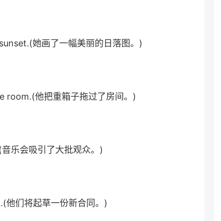
。
 of a sunset.(她画了一幅美丽的日落图。)
ss the room.(他把重箱子拖过了房间。)
crowd.(音乐会吸引了大批观众。)
ntract.(他们将起草一份新合同。)