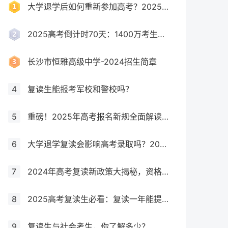
大学退学后如何重新参加高考？2025年最新政策全解析
2025高考倒计时70天：1400万考生创历史新高，复读生占比突破40%！
长沙市恒雅高级中学-2024招生简章
4
复读生能报考军校和警校吗？
5
重磅！2025年高考报名新规全面解读，这些考生将失去报考资格！
6
大学退学复读会影响高考录取吗？2025年最新政策解读与成功策略
7
2024年高考复读新政策大揭秘，资格、次数、课程全解析
8
2025高考复读生必看：复读一年能提多少分？关键因素大揭秘！
9
复读生与社会考生，你了解多少？