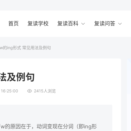
首页
复读学校
复读百科
复读问答
raw的ing形式 常见用法及例句
用法及例句
16:25:00
2415
人浏览
要双写w的原因在于，动词变现在分词（即ing形