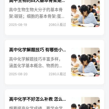
高中生物的四大基本骨架是什么 相关知识整理
高中生物生物大分子的基本骨
架:碳链；细胞的基本骨架:蛋白
纤维；生物膜的基本骨架:磷脂
2025-08-19
2080
人看过
双分子层；DNA分子的双螺旋
结构是以外部的脱氧核糖和磷
酸基团交替连接而成的基本骨
架。以下是小编整理的内容，
高中化学解题技巧 有哪些小窍门
大家可以参考。
高中化学解题技巧丰富多样，
涵盖化学基本概念、物质的
量、守恒法、估算法、差量法
2025-08-20
2280
人看过
等多方面，能帮助学生准确高
效解题。
高中化学不好怎么补救 怎么提分快
想要提高化学成绩，要学会学