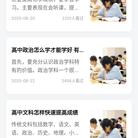
习。主要表现在会听课，提前
预习新课，错题要及时改正并
2025-08-20
2201
人看过
总结，平时做题复习要注意查
缺补漏，学习要有目的性，不
能每天盲目的跟着老师的节奏
走，要知道自己哪里学会了，
高中政治怎么学才能学好 有哪些方法
哪里还存在疑问，然后及时补
首先，要充分认识政治学科特
救。
有的价值。政治学科一个很重
要的价值体现在，它是人们认
2025-08-22
2456
人看过
识世界、认识生活的思维方
法，是思维的工具。这是其他
课程不可替代的。
高中文科怎样快速提高成绩
传统文科包括数学、语文、英
语、政治、历史、地理。小编