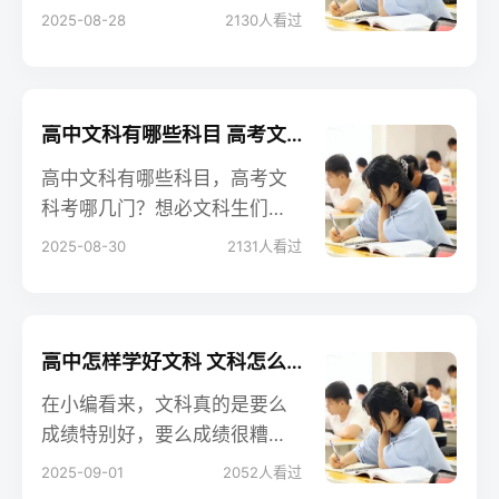
今天给大家带来关于高中文科
2025-08-28
2130
人看过
怎样快速提高成绩的相关内
容，来看一下！
高中文科有哪些科目 高考文科考哪几门
高中文科有哪些科目，高考文
科考哪几门？想必文科生们对
高考还不太了解，不知道高考
2025-08-30
2131
人看过
究竟怎么考，是不是现在学的
所有科目都考，还是只考其中
一部分。下面具体说说高考考
哪几科、怎么考，让大家更有
高中怎样学好文科 文科怎么考600分
针对性地学习。
在小编看来，文科真的是要么
成绩特别好，要么成绩很糟糕
的一类课程，每天都要淹没在
2025-09-01
2052
人看过
众多文字和书中。怎样才能学