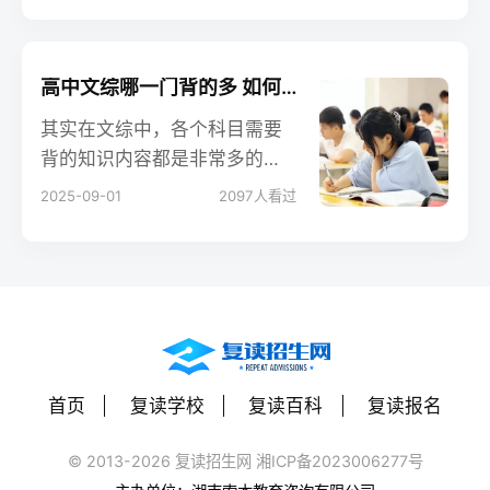
好高中文科呢？一起来看一下
吧。
高中文综哪一门背的多 如何背效率高
其实在文综中，各个科目需要
背的知识内容都是非常多的，
而且知识量也很大，但是小编
2025-09-01
2097
人看过
个人觉得还是政治需要背的内
容比较多，当然这也是根据每
个人的学习情况。政治一般都
是死知识，所以这个科目我们
是需要死记硬背的，但是在做
题的时候，还是需要理解的。
首页
复读学校
复读百科
复读报名
© 2013-2026 复读招生网 湘ICP备2023006277号