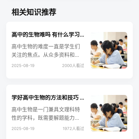
相关知识推荐
高中的生物难吗 有什么学习技巧
高中生物的难度一直是学生们
关注的焦点。从众多资料和观
点来看，高中生物考得很细，
2025-08-19
2000
人看过
知识点众多。相对于物理化学
来说，它被形容为理科中的文
科，一般用功努力的同学多背
背就能考到接近满分，这表明
学好高中生物的方法和技巧 怎么学能提分
其难度在一定程度上相对较
高中生物是一门兼具文理科特
小。
性的学科，既需要解题能力、
实践能力，又要记忆大量知识
2025-08-19
1972
人看过
点。学好生物对理科生至关重