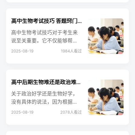
要，它在高考中占有重要地
位，未来发展前景广阔。
高中生物考试技巧 答题窍门有哪些
高中生物考试技巧对于考生来
说至关重要。它不仅能够帮助
考生在有限的时间内准确答
2025-08-19
1984
人看过
题，提高得分率，还能增强考
生的考试信心，缓解考试压
力。高中生物考试技巧涵盖了
选择题、简答题、实验题等各
高中后期生物难还是政治难吗 哪个好学
个题型。
关于政治好学还是生物好学，
没有具体的说法，因为根据学
生情况不同，在学习上会有不
2025-08-19
2078
人看过
同的讲解。我们不能一概而
论。关于政治好学还是生物好
学，没有具体的说法，因为根