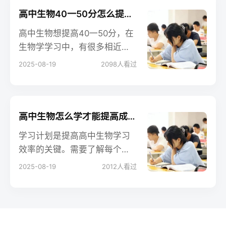
据学生情况不同，在学习上会
高中生物40一50分怎么提高 有哪些学习技巧
有不同的讲解。我们不能一概
高中生物想提高40一50分，在
而论。
生物学学习中，有很多相近的
名词易混淆、难记忆，对于这
2025-08-19
2098
人看过
样的内容，可运用对比法记
忆。对比法即将有关的名词单
列出来，然后从范围、内涵、
外延、乃至文字等方面进行比
高中生物怎么学才能提高成绩 有哪些学习方法
较，存同求异，找出不同点。
学习计划是提高高中生物学习
这样反差鲜明，容易记忆。
效率的关键。需要了解每个学
期的课程安排，以便为自己设
2025-08-19
2012
人看过
定一个明确的目标。其次，要
合理分配时间，确保每个科目
都能得到充分的复习。最后，
要根据自己的实际情况调整学