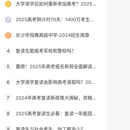
大学退学后如何重新参加高考？2025年最新政策全解析
2025高考倒计时70天：1400万考生创历史新高，复读生占比突破40%！
长沙市恒雅高级中学-2024招生简章
4
复读生能报考军校和警校吗？
5
重磅！2025年高考报名新规全面解读，这些考生将失去报考资格！
6
大学退学复读会影响高考录取吗？2025年最新政策解读与成功策略
7
2024年高考复读新政策大揭秘，资格、次数、课程全解析
8
2025高考复读生必看：复读一年能提多少分？关键因素大揭秘！
9
复读生与社会考生，你了解多少？