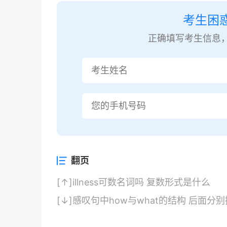
考生困
正确填写考生信息
翻页
[↑]
illness可数名词吗 复数形式是什么
[↓]
感叹句中how与what的结构 后面分