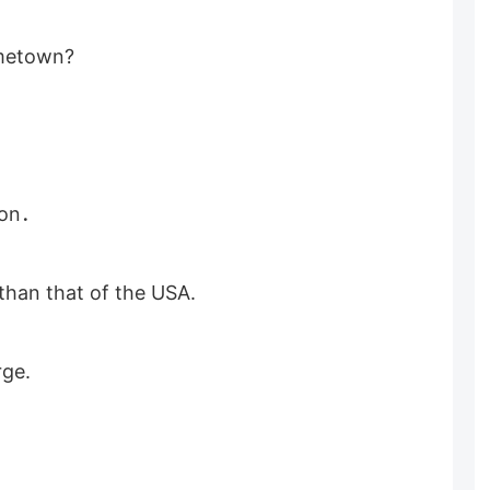
ometown?
lion．
than that of the USA.
rge.