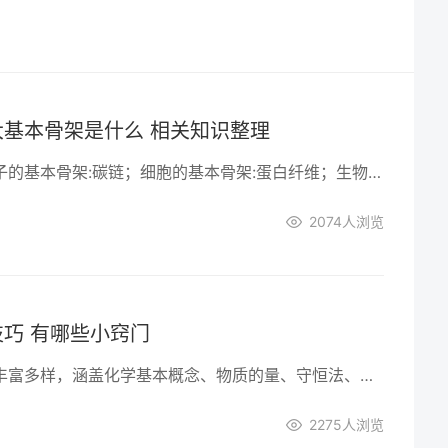
基本骨架是什么 相关知识整理
高中生物生物大分子的基本骨架:碳链；细胞的基本骨架:蛋白纤维；生物膜的基本骨架:磷脂双分子层；DNA分子的双螺旋结构是以外部的脱氧核糖和磷酸基团交替连接而成的基本骨架。以下是小编整理的内容，大家可以参考。
2074
人浏览
巧 有哪些小窍门
高中化学解题技巧丰富多样，涵盖化学基本概念、物质的量、守恒法、估算法、差量法等多方面，能帮助学生准确高效解题。
2275
人浏览