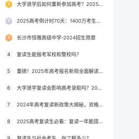
大学退学后如何重新参加高考？2025年最新政策全解析
2025高考倒计时70天：1400万考生创历史新高，复读生占比突破40%！
长沙市恒雅高级中学-2024招生简章
4
复读生能报考军校和警校吗？
5
重磅！2025年高考报名新规全面解读，这些考生将失去报考资格！
6
大学退学复读会影响高考录取吗？2025年最新政策解读与成功策略
7
2024年高考复读新政策大揭秘，资格、次数、课程全解析
8
2025高考复读生必看：复读一年能提多少分？关键因素大揭秘！
9
复读生与社会考生，你了解多少？