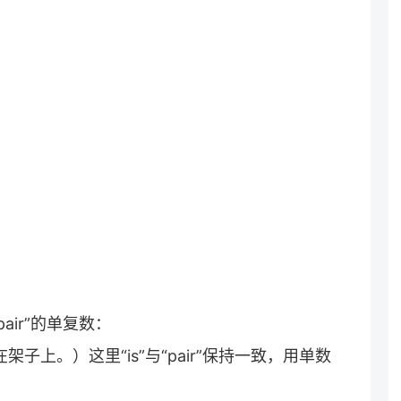
ir”的单复数：
lf.（一双鞋在架子上。）这里“is”与“pair”保持一致，用单数