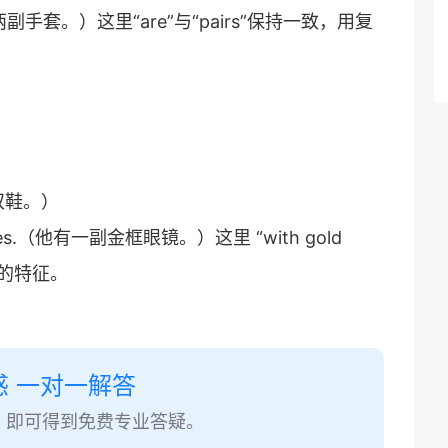
d.（需要两副手套。）这里“are”与“pairs”保持一致，用复
鞋）
了一双鞋。）
ld frames.（他有一副金框眼镜。）这里 “with gold
眼镜的特征。
惑 一对一解答
，即可得到免费专业答疑。