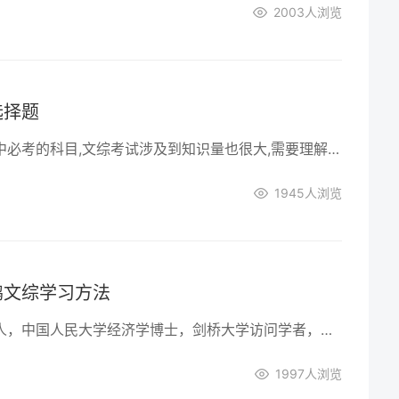
2003
人浏览
选择题
文综是文科生高考中必考的科目,文综考试涉及到知识量也很大,需要理解背诵的东西有很多,小编提醒广大文科生历年高考经验告诉我们：文综选择题越改越错，所以，没有完全的把握，一般不要修改以前作出的选择。下面是高三网小编收集整理的秒杀文综选择题的答题技巧，供参考。
1945
人浏览
鹏文综学习方法
李晓鹏，重庆江津人，中国人民大学经济学博士，剑桥大学访问学者，哈佛大学访问学者，中国教育观察者与中学学习问题专家。中高考均为同考区第一名，高中就读于重庆江津中学，本科就读于中国人民大学法学院。
1997
人浏览