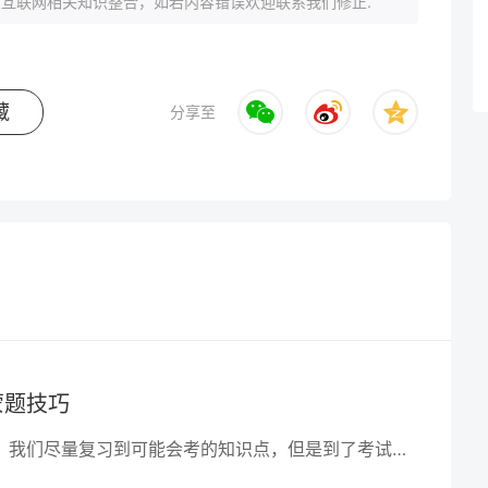
互联网相关知识整合，如若内容错误欢迎联系我们修正.
藏
分享至
蒙题技巧
平时在复习的时候，我们尽量复习到可能会考的知识点，但是到了考试中，总会有一些题目是我们没有把握的，那么只个时候为我们就要靠“蒙”了，因为试卷最终的结果只体现在分数上，而即使是蒙题，也是建立在我们所掌握的知识之上的，在蒙题的时候有人就总结出了一些技巧，在文综考试中说不定就会帮助我们提高分数。