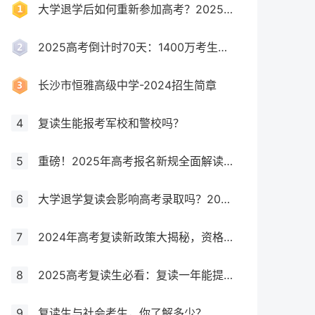
大学退学后如何重新参加高考？2025年最新政策全解析
2025高考倒计时70天：1400万考生创历史新高，复读生占比突破40%！
长沙市恒雅高级中学-2024招生简章
4
复读生能报考军校和警校吗？
5
重磅！2025年高考报名新规全面解读，这些考生将失去报考资格！
6
大学退学复读会影响高考录取吗？2025年最新政策解读与成功策略
7
2024年高考复读新政策大揭秘，资格、次数、课程全解析
8
2025高考复读生必看：复读一年能提多少分？关键因素大揭秘！
9
复读生与社会考生，你了解多少？