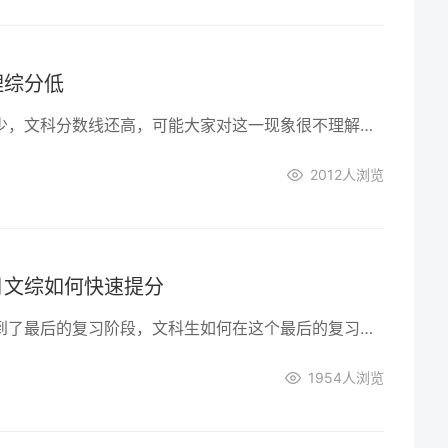
理综分低
文综高分的比理综少，文科分数线还高，可能大家对这一现象很不理解，不知道到底文综和理综哪个难？下面让我们一起来看看是怎么一回事，以便在选择学文或学理时做出正确的选择。
2012
人浏览
月文综如何快速提分
高三的学生都进入到了最后的复习阶段，文科生如何在这个最后的复习提高成绩呢，其实文综提高成绩还是要掌握技巧的。
1954
人浏览