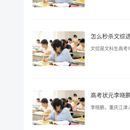
怎么秒杀文综
高考状元李晓