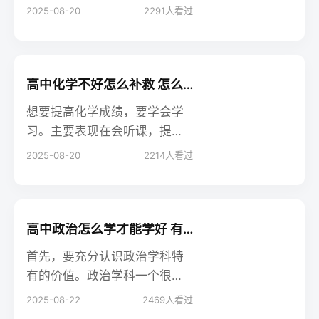
量、守恒法、估算法、差量法
2025-08-20
2291
人看过
等多方面，能帮助学生准确高
效解题。
高中化学不好怎么补救 怎么提分快
想要提高化学成绩，要学会学
习。主要表现在会听课，提前
预习新课，错题要及时改正并
2025-08-20
2214
人看过
总结，平时做题复习要注意查
缺补漏，学习要有目的性，不
能每天盲目的跟着老师的节奏
走，要知道自己哪里学会了，
高中政治怎么学才能学好 有哪些方法
哪里还存在疑问，然后及时补
首先，要充分认识政治学科特
救。
有的价值。政治学科一个很重
要的价值体现在，它是人们认
2025-08-22
2469
人看过
识世界、认识生活的思维方