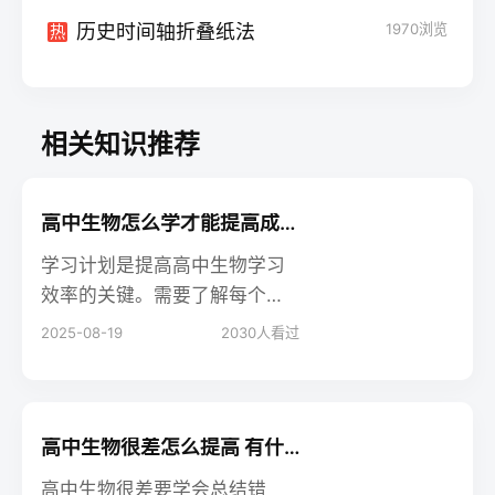
历史时间轴折叠纸法
1970
浏览
热
相关知识推荐
高中生物怎么学才能提高成绩 有哪些学习方法
学习计划是提高高中生物学习
效率的关键。需要了解每个学
期的课程安排，以便为自己设
2025-08-19
2030
人看过
定一个明确的目标。其次，要
合理分配时间，确保每个科目
都能得到充分的复习。最后，
要根据自己的实际情况调整学
高中生物很差怎么提高 有什么学习方法
习计划，保持灵活性。高中生
高中生物很差要学会总结错