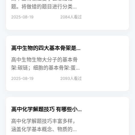
物学习方法接着往下看吧。
题。将做错的题目进行分类总
结，找出常见的错误类型和知
2025-08-19
2084
人看过
识点的薄弱环节。定期复习错
题，可以有效避免在同一类型
的题目中重复犯错。并且建议
大家多做题，吸取经验。
高中生物的四大基本骨架是什么 相关知识整理
高中生物生物大分子的基本骨
架:碳链；细胞的基本骨架:蛋白
纤维；生物膜的基本骨架:磷脂
2025-08-19
2093
人看过
双分子层；DNA分子的双螺旋
结构是以外部的脱氧核糖和磷
酸基团交替连接而成的基本骨
架。以下是小编整理的内容，
高中化学解题技巧 有哪些小窍门
大家可以参考。
高中化学解题技巧丰富多样，
涵盖化学基本概念、物质的