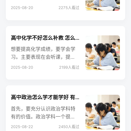
量、守恒法、估算法、差量法
2025-08-20
2275
人看过
等多方面，能帮助学生准确高
效解题。
高中化学不好怎么补救 怎么提分快
想要提高化学成绩，要学会学
习。主要表现在会听课，提前
预习新课，错题要及时改正并
2025-08-20
2199
人看过
总结，平时做题复习要注意查
缺补漏，学习要有目的性，不
能每天盲目的跟着老师的节奏
走，要知道自己哪里学会了，
高中政治怎么学才能学好 有哪些方法
哪里还存在疑问，然后及时补
首先，要充分认识政治学科特
救。
有的价值。政治学科一个很重
要的价值体现在，它是人们认
2025-08-22
2450
人看过