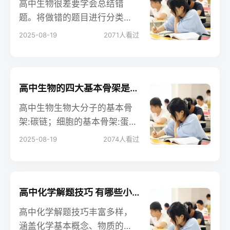
高中生物很差要学会总结错
物学习方法接着往下看吧。
题。将做错的题目进行分类总
结，找出常见的错误类型和知
2025-08-19
2071
人看过
识点的薄弱环节。定期复习错
题，可以有效避免在同一类型
的题目中重复犯错。并且建议
大家多做题，吸取经验。
高中生物的四大基本骨架是什么 相关知识整理
高中生物生物大分子的基本骨
架:碳链；细胞的基本骨架:蛋白
纤维；生物膜的基本骨架:磷脂
2025-08-19
2074
人看过
双分子层；DNA分子的双螺旋
结构是以外部的脱氧核糖和磷
酸基团交替连接而成的基本骨
架。以下是小编整理的内容，
高中化学解题技巧 有哪些小窍门
大家可以参考。
高中化学解题技巧丰富多样，
涵盖化学基本概念、物质的