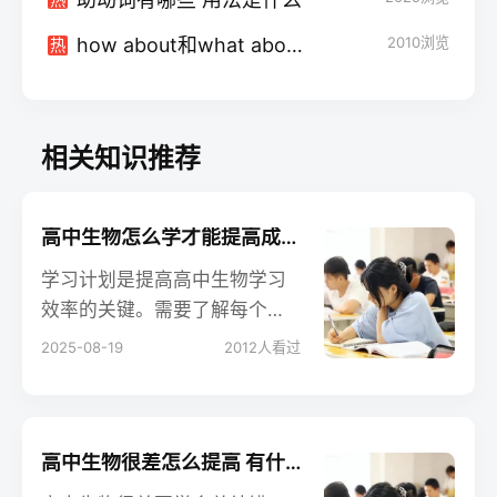
how about和what about的区别 二者有何不同
2010
浏览
热
相关知识推荐
高中生物怎么学才能提高成绩 有哪些学习方法
学习计划是提高高中生物学习
效率的关键。需要了解每个学
期的课程安排，以便为自己设
2025-08-19
2012
人看过
定一个明确的目标。其次，要
合理分配时间，确保每个科目
都能得到充分的复习。最后，
要根据自己的实际情况调整学
高中生物很差怎么提高 有什么学习方法
习计划，保持灵活性。高中生