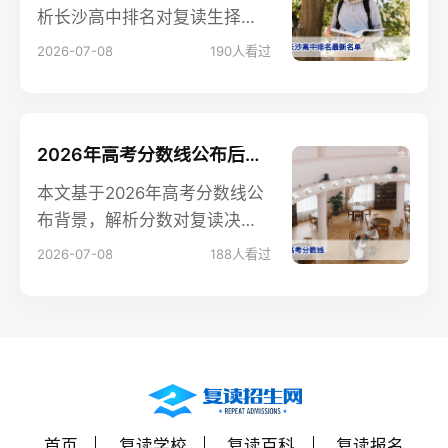
析长沙高中排名对复读生择校
的核心参考价值，对比公办与
2026-07-08
190
人看过
民办复读优劣势，帮助考生科
学决策。
2026年高考分数线公布后复读决策指南：提分策略与择校避坑
本文基于2026年高考分数线公
布背景，解析分数对复读决策
的影响，提供科学提分目标设
2026-07-08
188
人看过
定、院校选择方法，并对比不
同分数段复读策略，助家长和
考生理性决策。
首页
复读学校
复读百科
复读报名