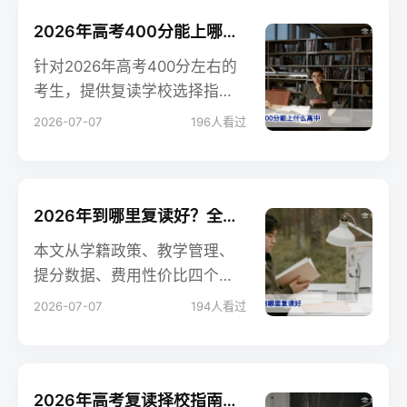
择。
2026年高考400分能上哪些复读学校？低分复读择校与逆袭方案
针对2026年高考400分左右的
考生，提供复读学校选择指
南，包含不同层次复读学校的
2026-07-07
196
人看过
录取门槛、提分案例及择校建
议，帮助低分考生科学规划逆
袭路径。
2026年到哪里复读好？全国复读择校核心标准与避坑指南
本文从学籍政策、教学管理、
提分数据、费用性价比四个维
度，帮助2026届复读生及家长
2026-07-07
194
人看过
科学选择复读学校，避免踩
坑，找到最适合自己的复读环
境。
2026年高考复读择校指南：哪里复读好？专家建议与避坑清单