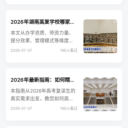
对比表格。
2026年湖南高复学校哪家好？深度对比与择校攻略（附避坑指南）
本文从办学资质、师资力量、
提分效果、管理模式等维度，
客观对比湖南主要高复学校，
2026-07-07
196
人看过
帮助复读生及家长找到最适合
自己的学校，并附真实避坑建
议。
2026年最新指南：如何精准找到附近的复读学校？附择校避坑技巧
本指南从2026年高考复读生的
真实需求出发，教您如何高效
筛选附近的优质复读学校，包
2026-07-07
196
人看过
含实地考察清单、学费对比及
常见问题解答，告别盲目选