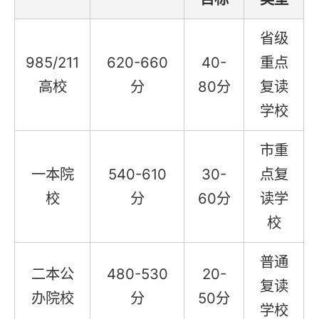
省级
985/211
620-660
40-
重点
高校
分
80分
复读
学校
市重
一本院
540-610
30-
点复
校
分
60分
读学
校
普通
二本公
480-530
20-
复读
办院校
分
50分
学校