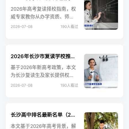
2026年高考复读择校指南，权
威专家教你从办学资质、师资
力量、提分数据、管理模式四
2026-07-08
190
人看过
个维度筛选最佳复读学校，避
免踩坑。
2026年长沙市复读学校推荐：科学择校指南与提分策略
基于2026年新高考政策，本文
为长沙复读生及家长提供权威
的复读学校推荐标准，涵盖教
2026-07-08
190
人看过
学质量、提分数据、管理特色
等核心维度，并附客观对比表
格与高频问题解答，助力科学
决策。
长沙高中排名最新名单（2026年参考版）——复读生择校必看的关键指标
本文基于2026年高考背景，解