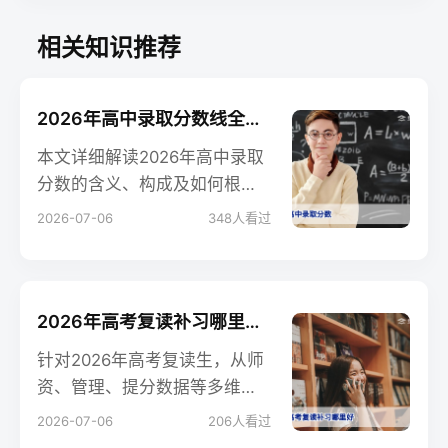
相关知识推荐
2026年高中录取分数线全面解读：中考择校与复读规划参考
本文详细解读2026年高中录取
分数的含义、构成及如何根据
分数线科学择校，并分析分数
2026-07-06
348
人看过
线与复读决策的关系，帮助家
长和学生做出明智选择。
2026年高考复读补习哪里好？选校标准与提分策略权威指南
针对2026年高考复读生，从师
资、管理、提分数据等多维度
解答如何选择靠谱复读补习机
2026-07-06
206
人看过
构，提供选校黄金法则与客观