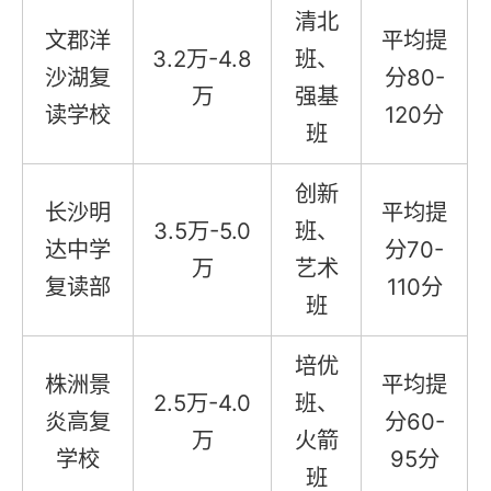
清北
文郡洋
平均提
3.2万-4.8
班、
沙湖复
分80-
万
强基
读学校
120分
班
创新
长沙明
平均提
3.5万-5.0
班、
达中学
分70-
万
艺术
复读部
110分
班
培优
株洲景
平均提
2.5万-4.0
班、
炎高复
分60-
万
火箭
学校
95分
班