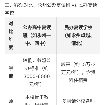
三、客观对比：永州公办复读班 vs 民办复读
学校
对
公办高中复读
民办复读学校
比
班（如永州一
（如永州卓越、
维
中、四中）
清北）
度
较低，参照公
较高（约1.5万-3
学
办标准（约
万元/年），含资
费
3000-6000
料住宿费
元/年）
本校骨干教
师
多聘请外校名师