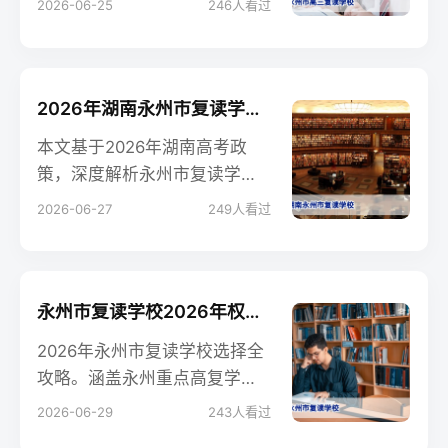
2026-06-25
246
人看过
择、办学特色、学费及提分效
果，帮助做出科学择校决策。
2026年湖南永州市复读学校权威指南：提分策略与择校避坑攻略
本文基于2026年湖南高考政
策，深度解析永州市复读学校
的办学特点、提分方案及择校
2026-06-27
249
人看过
注意事项，帮助复读生和家长
做出理性决策。
永州市复读学校2026年权威指南：如何选择靠谱高复学校？
2026年永州市复读学校选择全
攻略。涵盖永州重点高复学校
介绍、公办民办对比、复读提
2026-06-29
243
人看过
分策略及常见问题解答，帮助