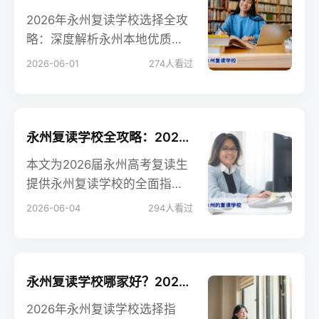
2026年永州复读学校选择全攻
略：深度解析永州本地优质复
读学校，涵盖招生政策、提分
2026-06-01
274
人看过
案例、公办与民办对比、常见
问题解答，助力复读生合理规
划，科学提分。
永州复读学校全攻略：2026届考生如何选择靠谱的高复机构？
本文为2026届永州高考复读生
提供永州复读学校的全面指
南，包括公办与民办学校对
2026-06-04
294
人看过
比、选择标准、常见问题解
答，助力考生科学决策。
永州复读学校哪家好？2026届永州高三复读学校选择指南
2026年永州复读学校选择指