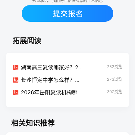
郑重承诺：我们将严格保密您的个人信息
拓展阅读
湖南高三复读哪家好？2026年湖南复读学校选择指南（复读招生网权威推荐）
252
浏览
热
长沙恒定中学怎么样？深度测评复读教学质量与提分效果（2026参考）
273
浏览
热
2026年岳阳复读机构哪儿好？五大标准+口碑机构深度对比
307
浏览
热
相关知识推荐