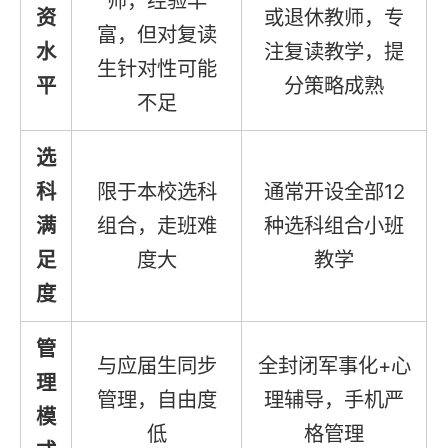
师，经验丰
资
或退休教师，专
富，但对复读
水
注复读教学，提
生针对性可能
平
分策略成熟
不足
选
科
限于本校选科
通常开设全部12
满
组合，走班难
种选科组合小班
足
度大
教学
度
管
与应届生同步
全封闭军事化+心
理
管理，自由度
理辅导，手机严
模
低
格管理