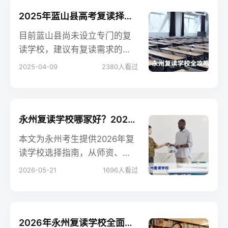
2025年蓝山县高考复读择校指南：本地及周边优质复读学校推荐
目前蓝山县尚未设立专门的复
读学校，建议有复读需求的学
生可以采取以下方案： 本地民
2025-04-09
2380
人看过
办高中咨询 前往蓝山县民办高
中了解插班复读可能性
永州复读学校哪家好？2026年高复择校指南与真实评价
本文为永州考生提供2026年复
读学校选择指南，从师资、管
理、提分率等维度对比公校复
2026-05-21
1696
人看过
读班与民办学校，并给出实地
考察建议，帮助考生规避择校
陷阱。
2026年永州复读学校全面指南：权威解读、提分策略与择校建议