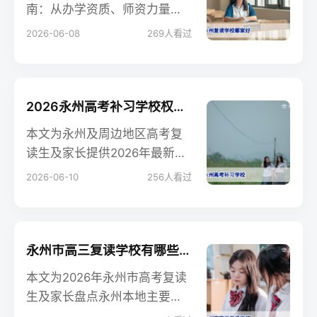
南：从办学资质、师资力量、
提分效果三方面对比永州一中
2026-06-08
269
人看过
复读班、永州四中复读班及民
办复读学校，帮助考生做出明
智决策。
2026永州高考补习学校权威指南：如何甄选靠谱复读机构与提分策略
本文为永州及周边地区高考复
读生及家长提供2026年最新择
校指南，分析公办与民办补习
2026-06-10
256
人看过
学校差异，结合新高考政策给
出提分规划与避坑建议，帮助
做出明智决策。
永州市高三复读学校有哪些？2026年优质复读机构推荐与择校指南
本文为2026年永州市高考复读
生及家长盘点永州本地主要复
读学校，包括公办与民办选