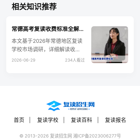
相关知识推荐
常德高考复读收费标准全解析：2026年各校学费与性价比指南
本文基于2026年常德地区复读
学校市场调研，详细解读收费
标准、学费构成、公办与民办
2026-06-29
234
人看过
差异，并提供科学择校建议，
帮助家长和学生做出理性决
策。
首页
复读学校
复读百科
复读报名
© 2013-2026 复读招生网 湘ICP备2023006277号