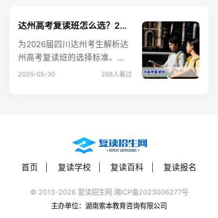
达州高考复读班怎么选？2026届四川考生提分指南与避坑攻略
为2026届四川达州考生解析达
州高考复读班的选择标准、提
分策略及政策要点，帮助复读
2026-05-30
268
人看过
生和家长科学决策，避免踩
坑。
首页
复读学校
复读百科
复读报名
© 2013-2026 复读招生网 湘ICP备2023006277号
主办单位：湖南索本教育咨询有限公司