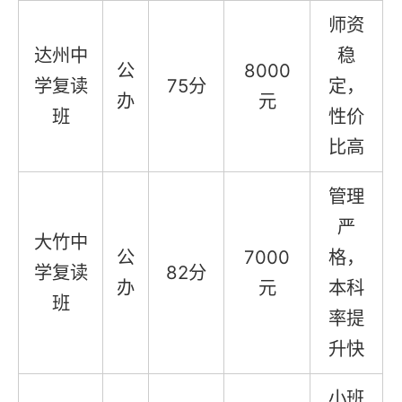
师资
达州中
稳
公
8000
学复读
75分
定，
办
元
班
性价
比高
管理
严
大竹中
公
7000
格，
学复读
82分
办
元
本科
班
率提
升快
小班