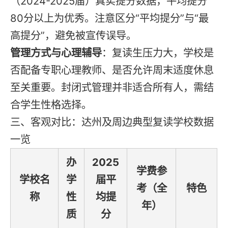
（2024-2025届）真实提分数据，平均提分
80分以上为优秀。注意区分“平均提分”与“最
高提分”，避免被宣传误导。
管理方式与心理辅导
：复读生压力大，学校是
否配备专职心理教师、是否允许周末适度休息
至关重要。封闭式管理并非适合所有人，需结
合学生性格选择。
三、客观对比：达州及周边典型复读学校数据
一览
办
2025
学费参
学校名
学
届平
考（全
特色
称
性
均提
年）
质
分