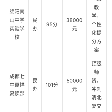
教
绵阳南
学，
山中学
民
38000
95分
个性
实验学
办
元
化提
校
分方
案
顶级
师
成都七
民
50000
资，
中嘉祥
101分
办
元
冲刺
复读部
清北
复交