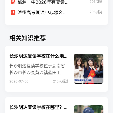
桃源一中2026年有复读班吗？最新政策与复读择校指南
203
浏览
热
泸州高考复读中心怎么选？2026届复读生择校核心指南
206
浏览
热
相关知识推荐
长沙明达复读学校在什么地方？2026年最新地址与交通指南
长沙明达复读学校位于湖南省
长沙市长沙县黄兴镇蓝田工业
园，本文提供2026年最新地
2026-07-05
216
人看过
址、自驾与公交路线、周边环
境及常见问题解答，帮助复读
生和家长精准定位。
长沙明达复读学校在哪里？2026年最新校区地址与交通指南