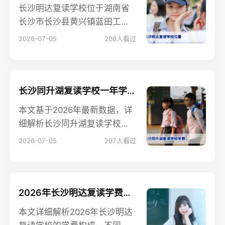
长沙明达复读学校位于湖南省
长沙市长沙县黄兴镇蓝田工业
园（明达中学内），2026年复
2026-07-05
208
人看过
读部仍设在该校区，交通便
利，可通过自驾、地铁+公交或
校车到达。
长沙同升湖复读学校一年学费详解（2026-2027学年）
本文基于2026年最新数据，详
细解析长沙同升湖复读学校一
年学费标准、额外费用、奖学
2026-07-05
207
人看过
金政策，并与省内其他知名复
读学校进行对比，帮助家长和
学生合理规划复读预算。
2026年长沙明达复读学费明细与收费政策全解析
本文详细解析2026年长沙明达