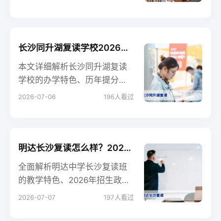
合新高考背景，客观对比同类
高复学校，为复读生及家长提
供权威择校参考。
长沙同升湖复读学校2026届招生政策与提分实力全解析
本文详细解析长沙同升湖复读
学校的办学特色、历年提分数
据、2026届招生政策及科学复
2026-07-06
196
人看过
读建议，为湖南复读生提供权
威参考。
明达长沙复读怎么样？2026届复读生真实评价与提分策略全解析
全面解析明达中学长沙复读班
的教学特色、2026年招生政
策、历年提分数据及与同类学
2026-07-07
197
人看过
校的对比，为复读生提供客观
择校参考。