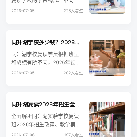
复读学校的学费构成、不同班
型收费差异、退费政策及性价
2026-07-05
225
人看过
比分析，帮助家长合理规划复
读预算。
同升湖学校多少钱？2026年复读学费全解析（含班型对比）
同升湖学校复读学费根据班型
和成绩有所不同，2026年预计
在2.8万-5.8万/年（含食宿），
2026-07-05
202
人看过
具体需到校咨询确认。
同升湖复读2026年招生全解析：提分实力、管理特色与择校指南
全面解析同升湖实验学校复读
班2026年招生政策、教学模
式、提分数据与收费标准。结
2026-07-06
197
人看过