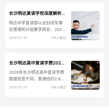
长沙明达复读学校深度解析：2026届提分优势与择校指南
明达中学复读部以全封闭军事
化管理和分层教学闻名，2025
届平均提分80分，特控线上线
2026-07-07
195
人看过
率超65%。本文基于2026年湖
南新高考背景，全面解析明达
复读的师资、管理、收费及择
校建议，帮助考生做出明智决
长沙明达高中复读学费2026年最新标准：班型、收费明细与性价比分析
策。
2026年长沙明达高中复读学费
根据班型不同，普通班约2.8
万-3.5万元/年，精品班约3.8
2026-07-07
196
人看过
万-5万元/年，含住宿费、资料
费但不含生活费。本文详解收
费明细、择校建议及常见疑