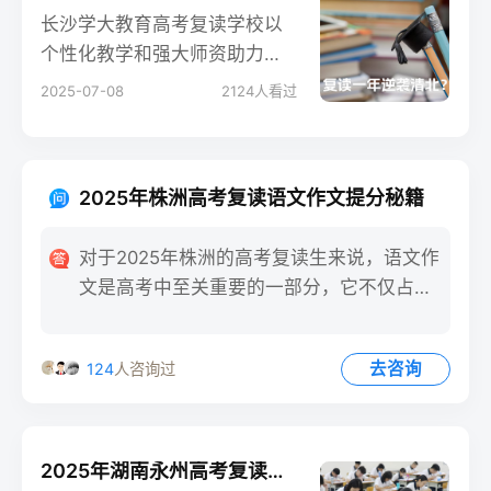
攻略。
长沙学大教育高考复读学校以
个性化教学和强大师资助力学
子逆袭，独创 "分层教学 + 心
2025-07-08
2124
人看过
理护航" 模式，历年大批学生考
入清北等名校。班主任揭秘成
功三大核心：精准诊断弱项、
2025年株洲高考复读语文作文提分秘籍
科学压力管理、动态学习规
划，为复读生点燃希望。
对于2025年株洲的高考复读生来说，语文作
文是高考中至关重要的一部分，它不仅占据
了语文试卷的半壁江山
去咨询
124
人咨询过
2025年湖南永州高考复读学校提分案例分析