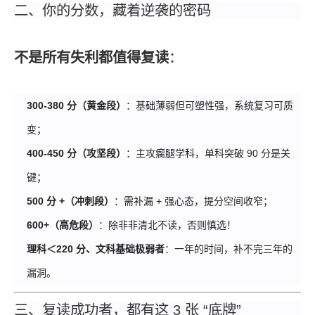
二、你的分数，藏着逆袭的密码
不是所有失利都值得
复读
：
300-380 分（黄金段）
：基础薄弱但可塑性强，系统复习可质
变；
400-450 分（攻坚段）
：主攻瘸腿学科，单科突破 90 分是关
键；
500 分 +（冲刺段）
：需补漏 + 强心态，提分空间收窄；
600+（高危段）
：除非非清北不读，否则慎选！
理科＜220 分、文科基础极弱者
：一年的时间，补不完三年的
漏洞。
三、
复读
成功者，都有这 3 张 “底牌”