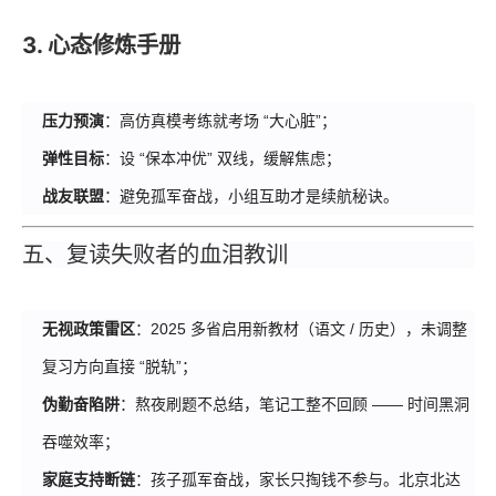
3. 心态修炼手册
压力预演
：高仿真模考练就考场 “大心脏”；
弹性目标
：设 “保本冲优” 双线，缓解焦虑；
战友联盟
：避免孤军奋战，小组互助才是续航秘诀。
五、
复读
失败者的血泪教训
无视政策雷区
：2025 多省启用新教材（语文 / 历史），未调整
复习方向直接 “脱轨”；
伪勤奋陷阱
：熬夜刷题不总结，笔记工整不回顾 —— 时间黑洞
吞噬效率；
家庭支持断链
：孩子孤军奋战，家长只掏钱不参与。北京北达