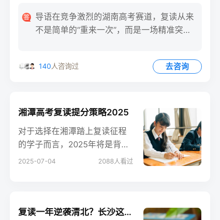
问。
导语在竞争激烈的湖南高考赛道，复读从来
不是简单的“重来一次”，而是一场精准突围
的战役。2025届长沙
去咨询
140
人咨询过
湘潭高考复读提分策略2025
对于选择在湘潭踏上复读征程
的学子而言，2025年将是背水
一战的关键之年。在新旧高考
2025-07-04
2088
人看过
政策交替的背景下，如何科学
规划、高效提分？本文结合湘
潭本地复读生态与最新政策，
为复读生量身定制全方位提分
复读一年逆袭清北？长沙这所学校的提分密码，班主任亲述 3 大关键！