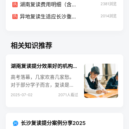
湖南复读费用明细（含住宿/资料费）
2381
浏览
热
异地复读生适应长沙重点校案例
2014
浏览
热
相关知识推荐
湖南复读提分效果好的机构推荐
高考落幕，几家欢喜几家愁。
对于部分学子而言，复读是重
整旗鼓、向理想学府再次发起
2025-07-02
2071
人看过
冲击的关键选择。而在湖南这
片教育热土上，如何选择一家
真正能有效提分的复读机构，
长沙复读提分案例分享2025
成为考生和家长最迫切的疑