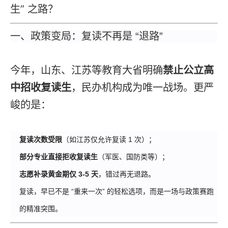
生” 之路？
一、政策变局：
复读
不再是 “退路”
今年，山东、江苏等教育大省明确
禁止公立高
中招收
复读
生
，民办机构成为唯一战场。更严
峻的是：
复读
次数受限
（如江苏仅允许
复读
1 次）；
部分专业直接拒收
复读
生
（军医、国防类等）；
志愿补录黄金期仅 3-5 天
，错过再无退路。
复读
，早已不是 “重来一次” 的轻松选项，而是一场与政策赛跑
的精准突围。