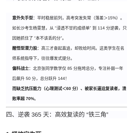
意外失手型
：平时稳居前列，高考突发失常（落差＞15%）。
如长沙考生杨雯慧，从 “浸透不甘的成绩单” 到 114 分逆袭，只
因她抓住了 “本不该丢的分”。
醒悟型潜力股
：高三才奋起直追，却败给时间。这类学生在名
师系统指导下，往往爆发式提分。
偏科战士
：北京张同学数学仅 85 分拖垮总分，专注补弱一年
后飙升 50 分，总分跃升 144！
而缺乏抗压能力（心理测试＜60 分）、被家长逼迫
复读
者，溃
败率超 70%
。
四、逆袭 365 天：高效
复读
的 “铁三角”