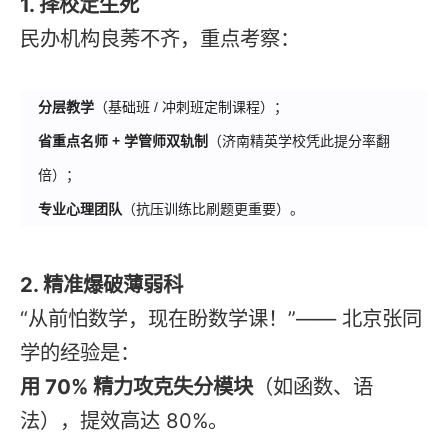
1. 择校定生死
民办机构良莠不齐，重点考察：
分层教学
（基础班 / 冲刺班定制课程）；
省重点名师 + 学管师双轨制
（济南精英学校凭此提分率翻
倍）；
专业心理团队
（抗压训练比刷题更重要）。
2. 精准爆破薄弱科
“从前怕数学，现在盼数学课！”—— 北京张同
学的经验是：
用 70% 精力攻克失分模块
（如函数、语
法），提效高达 80%。