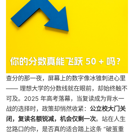
查分的那一夜，屏幕上的数字像冰锥刺进心里
—— 理想大学的分数线就在眼前，却始终触不
可及。2025 年高考落幕，当
复读
成为背水一
战的选择时，政策却悄然收紧：
公立校大门关
闭，
复读
名额锐减，机会仅剩一次
。站在人生
岔路口的你，是否真的适合踏上这条 “破茧重