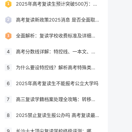
2025年高考复读生预计突破500万：一场教育内卷的深层博弈
高考复读新政策2025消息 是否全面取消复读生
全面解析：复读学校收费标准及详细费用清单
4
高考分数线详解：特控线、一本文、重本线的区别及其意义
5
为什么要设特控线？解析高考特殊类型招生控制线的意义
6
2025年高考复读生不能报考公立大学吗
7
高三复读学籍档案处理全攻略：转移、保管及复读后的学籍状态详解！
8
2025禁止复读生报公办吗 高考复读最新政策要求
9
长沙十大顶尖复读学校终极评测：哪所最适合你？