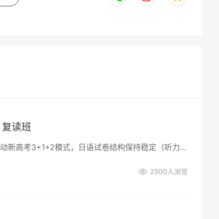
）复读班
随着湖南2025年启动新高考3+1+2模式，日语试卷结构保持稳定（听力30分+知识运用40分+阅读50分+作文30分）。但需注意，2026年起可能增加口语测试，2025届或是最后一批享受现有题型红利的考生。
2300
人浏览