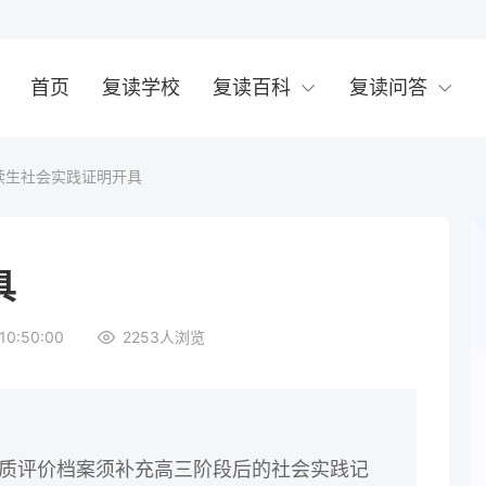
首页
复读学校
复读百科
复读问答
读生社会实践证明开具
具
10:50:00
2253
人浏览
素质评价档案须补充高三阶段后的社会实践记