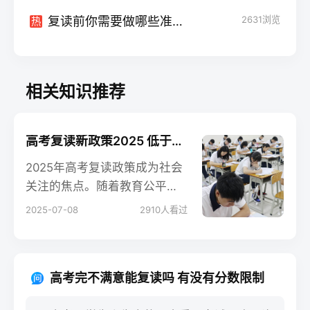
复读前你需要做哪些准备？必看的全攻略！
2631
浏览
热
相关知识推荐
高考复读新政策2025 低于多少分不能复读
2025年高考复读政策成为社会
关注的焦点。随着教育公平理
念的不断推进，各地对复读生
2025-07-08
2910
人看过
的政策也进行了调整。许多考
生和家长在面对高考失利时，
会考虑是否选择复读。然而，
高考完不满意能复读吗 有没有分数限制
复读并非适合所有人，尤其是
分数较低的考生，是否值得投