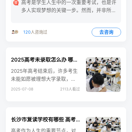
高考是学生人生中的一次重要考试，也是许
入一年的时间和精力？
多人实现梦想的关键一步。然而，并非所有
考生都能在第一次高考中取
去咨询
120
人咨询过
2025高考未录取怎么办 哪些学校招收复读生
2025年高考结束后，许多考生
未能如愿被理想大学录取，面
对这一现实，不少学生选择复
2025-07-08
2113
人看过
读，以期在下一年取得更好的
成绩。然而，随着高校招生政
策的不断调整，部分学校已明
确不招收复读生，这给复读生
长沙市复读学校有哪些 高考复读如何选择院校
带来了新的挑战。
高考作为人生的重要节点，对