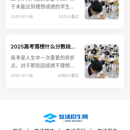
于未能达到理想成绩的学生来
说，复读是一个重新出发的机
2025-07-08
2031
人看过
会。然而，面对众多的复读学
校，如何选择一所适合自己的
学校，成为许多学生和家长关
注的焦点
2025高考落榜什么分数段适合复读
高考是人生中一次重要的转折
点，对于那些因成绩不理想而
选择复读的考生来说，了解自
2025-07-08
4386
人看过
己的分数段是否适合复读，是
做出理性决策的关键。2025年
高考复读政策和考生心理状态
成为影响复读选择的重要因
素。