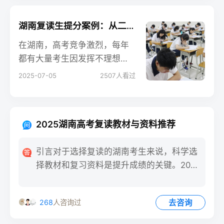
实地探访、在读学员反馈及升
学数据，从师资、管理、提分
湖南复读生提分案例：从二本到一本逆袭
效果等维度，客观测评长沙十
在湖南，高考竞争激烈，每年
大高考复读机构，帮助考生和
都有大量考生因发挥不理想选
家长做出明智选择。
择复读。复读一年，能否实现
2025-07-05
2507
人看过
从二本到一本的跨越？今天，
我们分享一位来自长沙的复读
生张同学的真实经历，看他如
2025湖南高考复读教材与资料推荐
何在一年内提升126分
引言对于选择复读的湖南考生来说，科学选
择教材和复习资料是提升成绩的关键。2025
年湖南高考仍采用“3
去咨询
268
人咨询过