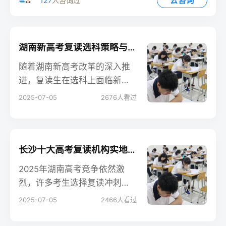
去咨询
127
人咨询过
湖南新高考复读选科策略与组合推荐
随着湖南新高考改革的深入推
进，复读生在选科上面临新的
挑战和机遇。与传统的文理分
2025-07-05
2676
人看过
科不同，新高考采用“3+1+2”模
式，考生需根据自身优势、目
标专业及院校要求合理搭配科
目。
长沙十大高考复读机构实地测评2025
2025年湖南高考竞争依然激
烈，许多考生选择复读冲刺理
想院校。长沙作为湖南教育资
2025-07-05
2466
人看过
源最集中的城市，复读机构众
多，质量参差不齐。本文基于