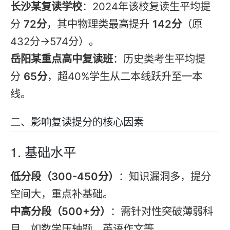
长沙某
复读学校
：2024年该校
复读
生平均提
分
72分
，其中物理类最高提升
142分
（原
432分→574分）。
岳阳某重点高中
复读
班
：历史类考生平均提
分
65分
，超40%学生从二本线跃升至一本
线。
二、影响
复读
提分的核心因素
1. 基础水平
低分段（300-450分）
：知识漏洞多，提分
空间大，重点补基础。
中高分段（500+分）
：需针对性突破薄弱科
目，如数学压轴题、英语作文等。