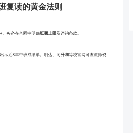
班
复读
的黄金法则
人+。务必在合同中明确
班额上限
及违约条款。
出示近3年带班成绩单。明达、同升湖等校官网可查教师资