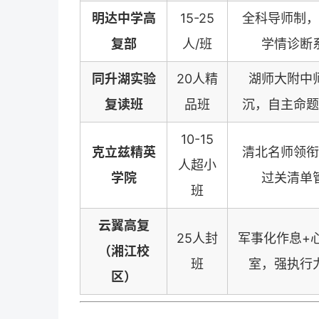
明达中学高
15-25
全科导师制，
复部
人/班
学情诊断
同升湖实验
20人精
湖师大附中
复读
班
品班
沉，自主命题
10-15
克立兹精英
清北名师领衔
人超小
学院
过关清单
班
云翼高复
25人封
军事化作息+
（湘江校
班
室，强执行
区）