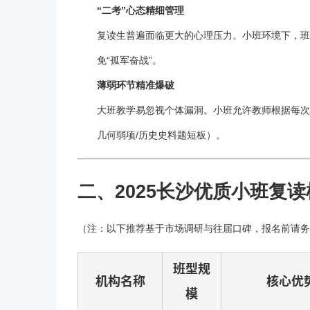
“二考”心态精细管理
复读
生普遍面临更大的心理压力。小班环境下，班
免“孤军奋战”。
薄弱环节精准爆破
大班教学易忽视个体漏洞。小班允许教师根据每次
几何弱项/历史史料题短板）。
二、2025长沙优质小班
复读
（注：以下推荐基于市场调研与往届口碑，
报名
前请务
班型规
机构名称
核心优
模