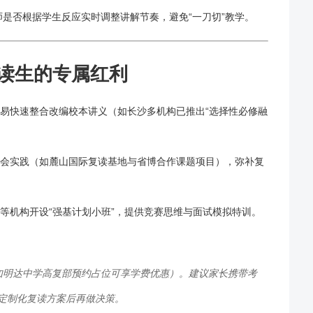
师是否根据学生反应实时调整讲解节奏，避免“一刀切”教学。
读
生的专属红利
易快速整合改编校本讲义（如长沙多机构已推出“选择性必修融
会实践（如麓山国际
复读
基地与省博合作课题项目），弥补复
等机构开设“强基计划小班”，提供竞赛思维与面试模拟特训。
如明达中学高复部预约占位可享学费优惠）。建议家长携带考
定制化
复读
方案后再做决策。