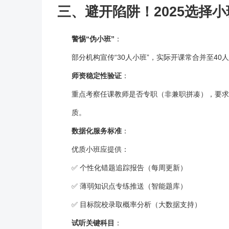
三、避开陷阱！2025选择小
警惕“伪小班”
：
部分机构宣传“30人小班”，实际开课常合并至40
师资稳定性验证
：
重点考察任课教师是否专职（非兼职拼凑），要求
质。
数据化服务标准
：
优质小班应提供：
✅ 个性化错题追踪报告（每周更新）
✅ 薄弱知识点专练推送（智能题库）
✅ 目标院校录取概率分析（大数据支持）
试听关键科目
：