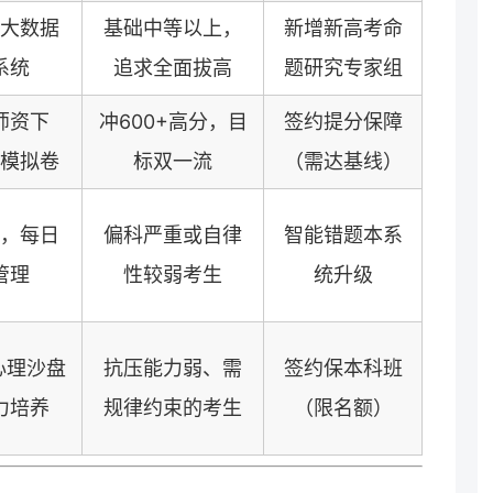
大数据
基础中等以上，
新增新高考命
系统
追求全面拔高
题研究专家组
师资下
冲600+高分，目
签约提分保障
模拟卷
标双一流
（需达基线）
，每日
偏科严重或自律
智能错题本系
管理
性较弱考生
统升级
心理沙盘
抗压能力弱、需
签约保本科班
力培养
规律约束的考生
（限名额）