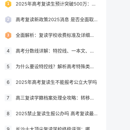
2025年高考复读生预计突破500万：一场教育内卷的深层博弈
高考复读新政策2025消息 是否全面取消复读生
全面解析：复读学校收费标准及详细费用清单
4
高考分数线详解：特控线、一本文、重本线的区别及其意义
5
为什么要设特控线？解析高考特殊类型招生控制线的意义
6
2025年高考复读生不能报考公立大学吗
7
高三复读学籍档案处理全攻略：转移、保管及复读后的学籍状态详解！
8
2025禁止复读生报公办吗 高考复读最新政策要求
9
长沙十大顶尖复读学校终极评测：哪所最适合你？