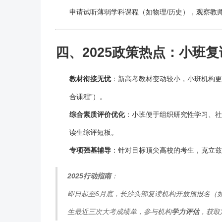
申请试听薄弱学科课程（如物理/历史），观察教
四、2025政策热点：小班
复
教材衔接无忧
：新高考教材变动较小，小班机构更
合课程”）。
综合素质评价优化
：小班便于组织研究性学习、社
读生综评短板。
专项强基辅导
：针对目标顶尖高校的考生，克立兹
2025行动指南
：
即日起至6月底，长沙头部
复读
机构开放预
报名
（
生最近三次大考成绩单，参与机构
学力评估
，获取