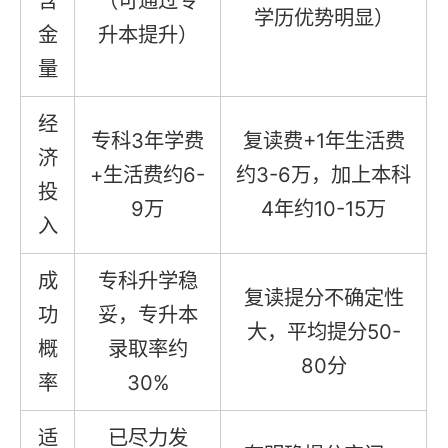
含
（可通过专
学历优势明显）
金
升本提升）
量
经
专科3年学费
复读费+1年生活费
济
+生活费约6-
约3-6万，加上本科
投
9万
4年约10-15万
入
成
专科升学稳
复读提分不确定性
功
妥，专升本
大，平均提分50-
概
录取率约
80分
率
30%
适
已尽力发