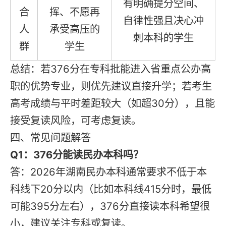
有明确提分空间、
合
挥、不愿再
自律性强且决心冲
人
承受高压的
刺本科的学生
群
学生
总结：若376分在专科批能进入省重点公办高
职的优势专业，则优先建议直接升学；若考生
高考成绩与平时差距较大（如超30分），且能
接受复读风险，可考虑复读。
四、常见问题解答
Q1：376分能读民办本科吗？
答：2026年湖南民办本科通常要求不低于本
科线下20分以内（比如本科线415分时，最低
可能395分左右），376分直接读本科希望很
小，建议关注专科或复读。