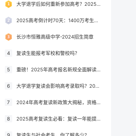
大学退学后如何重新参加高考？2025年最新政策全解析
2025高考倒计时70天：1400万考生创历史新高，复读生占比突破40%！
长沙市恒雅高级中学-2024招生简章
4
复读生能报考军校和警校吗？
5
重磅！2025年高考报名新规全面解读，这些考生将失去报考资格！
6
大学退学复读会影响高考录取吗？2025年最新政策解读与成功策略
7
2024年高考复读新政策大揭秘，资格、次数、课程全解析
8
2025高考复读生必看：复读一年能提多少分？关键因素大揭秘！
9
复读生与社会考生，你了解多少？