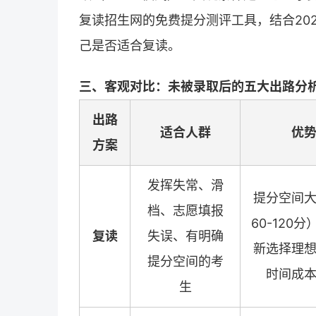
复读招生网的免费提分测评工具，结合202
己是否适合复读。
三、客观对比：未被录取后的五大出路分
出路
适合人群
优
方案
发挥失常、滑
提分空间
档、志愿填报
60-120
复读
失误、有明确
新选择理
提分空间的考
时间成
生