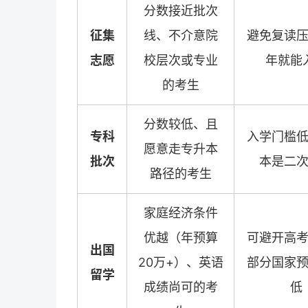
分数接近批次
征集
线、不介意院
避免复读
志愿
校层次或专业
年就能
的考生
分数较低、且
专科
入学门槛
愿意走专升本
批次
本是二
路径的考生
家庭经济条件
优越（年预算
可避开高
出国
20万+）、英语
部分国家
留学
成绩尚可的考
低