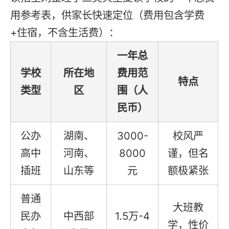
用参考表，供家长快速定位（费用包含学费
+住宿，不含生活费）：
一年总
学校
所在地
费用范
特点
类型
区
围（人
民币）
公办
湖南、
3000-
校风严
高中
河南、
8000
谨，但名
插班
山东等
元
额极紧张
普通
大班教
民办
中西部
1.5万-4
学，性价