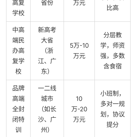
高复
省份
万元
比高
学校
中高
新高考
分层教
端民
大省
5万-10
学，师资
办高
（浙
万元
强，多数
复学
江、广
含食宿
校
东）
品牌
一二线
小班制，
高端
城市
10
多对一规
全封
（如长
万-20
划，协议
闭特
沙、广
万元
提分
训
州）