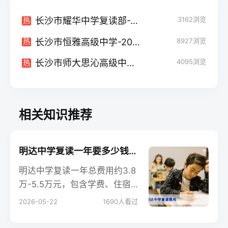
长沙市耀华中学复读部-2024招生简章
3162
浏览
热
长沙市恒雅高级中学-2024招生简章
8927
浏览
热
长沙市师大思沁高级中学-2024招生简章
4095
浏览
热
相关知识推荐
明达中学复读一年要多少钱？2026年最新收费标准及费用明细全解析
明达中学复读一年总费用约3.8
万-5.5万元，包含学费、住宿
费、资料费等，具体因班型、
2026-05-22
1690
人看过
选科不同有所差异。本文基于2
026年最新政策，拆解各项费用