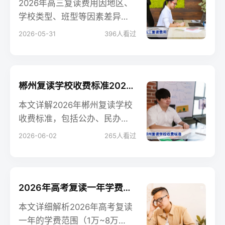
2026年高三复读费用因地区、
学校类型、班型等因素差异较
大，一般在1.5万至8万元之
2026-05-31
396
人看过
间。公办学校复读班、民办复
读学校、高复机构收费各有不
同，本文详细解析费用构成及
选择建议。
郴州复读学校收费标准2026：各校学费明细与择校建议
本文详解2026年郴州复读学校
收费标准，包括公办、民办收
费差异，住宿费、资料费明
2026-06-02
265
人看过
细，以及如何根据家庭预算合
理选择复读学校，帮助家长和
考生做出明智决策。
2026年高考复读一年学费多少？完整费用解析与择校指南
本文详细解析2026年高考复读
一年的学费范围（1万~8万