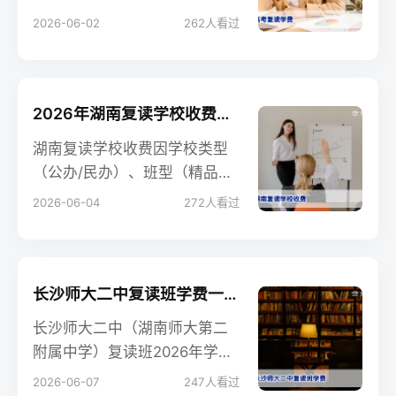
元），分析影响收费的核心因
2026-06-02
262
人看过
素（成绩、地区、学校类
型），并提供公办与民办复读
学校的费用对比表格，帮助家
庭理性选择。
2026年湖南复读学校收费全解析：从2万到8万差距在哪？
湖南复读学校收费因学校类型
（公办/民办）、班型（精品班/
普通班）及地区不同差异较
2026-06-04
272
人看过
大，2026年普遍在2万至8万
元/年之间，本文详细解析收费
构成及选校建议。
长沙师大二中复读班学费一览：2026年复读一年大概多少钱？
长沙师大二中（湖南师大第二
附属中学）复读班2026年学费
大致在3万至5万元之间，具体
2026-06-07
247
人看过