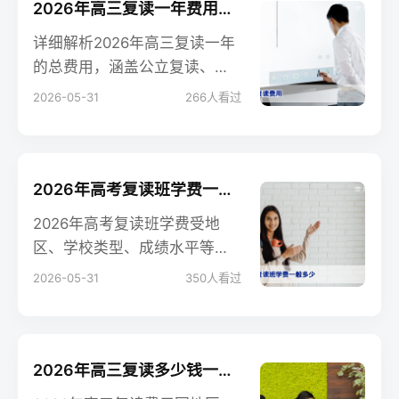
响因素及常见问答，帮助家长
2026年高三复读一年费用详解：公立与民办全成本对比
精准预算。
详细解析2026年高三复读一年
的总费用，涵盖公立复读、民
办复读、复读学校等不同模式
2026-05-31
266
人看过
的学费、生活费、资料费等，
帮助家长理性规划预算。
2026年高考复读班学费一般多少？全国各省费用明细及省钱避坑指南
2026年高考复读班学费受地
区、学校类型、成绩水平等因
素影响，通常介于1万元至10万
2026-05-31
350
人看过
元之间。本文详细解析学费构
成，提供全国典型城市费用对
比，并给出高性价比选择建
议，助你理性规划复读预算。
2026年高三复读多少钱一年？最新费用标准与选择指南