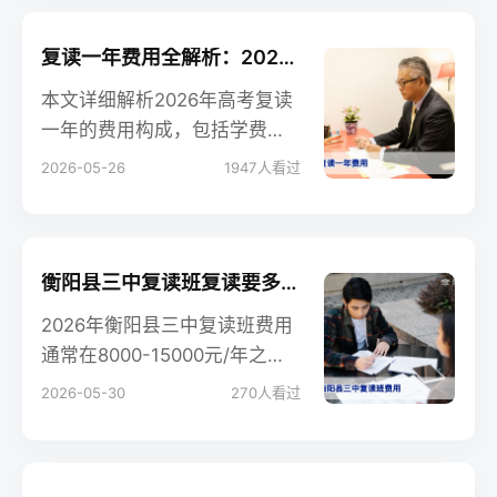
构成并提供避坑建议。
复读一年费用全解析：2026年最新收费标准与性价比指南
本文详细解析2026年高考复读
一年的费用构成，包括学费、
住宿费、资料费等，并提供不
2026-05-26
1947
人看过
同档次学校的收费对比及性价
比分析，帮助家长理性选择复
读学校。
衡阳县三中复读班复读要多少钱一年？2026年最新费用与收费明细解析
2026年衡阳县三中复读班费用
通常在8000-15000元/年之
间，具体因考生分数、选科
2026-05-30
270
人看过
（历史/物理）及住宿条件而
异。本文综合最新政策与校内
数据，提供详细收费明细、影