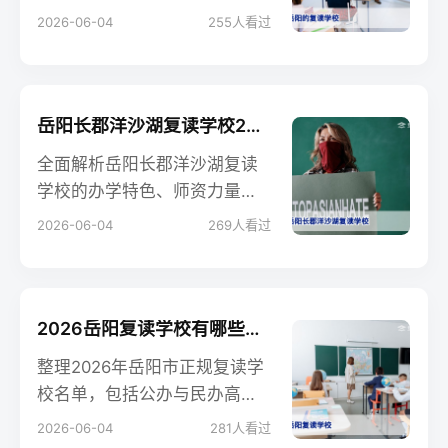
择校方案。深度对比岳阳华
2026-06-04
255
人看过
容、郡华等主流复读学校的提
分数据、学费与管理制度，助
您做出最科学的复读决策。
岳阳长郡洋沙湖复读学校2026年招生简章：环境、师资与提分策略全解析
全面解析岳阳长郡洋沙湖复读
学校的办学特色、师资力量、
学习环境及2026年招生政策，
2026-06-04
269
人看过
为复读生提供科学的择校指导
和提分方法论。
2026岳阳复读学校有哪些？正规高复机构推荐与择校指南
整理2026年岳阳市正规复读学
校名单，包括公办与民办高复
班，从办学资质、提分率、管
2026-06-04
281
人看过