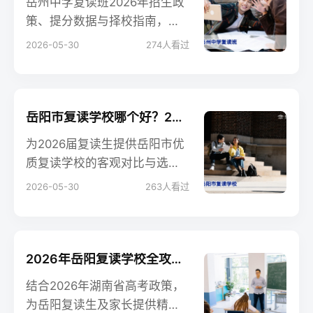
岳州中学复读班2026年招生政
策、提分数据与择校指南，帮
助滑档或未达理想的高考生科
2026-05-30
274
人看过
学决策。
岳阳市复读学校哪个好？2026届复读生择校指南（含客观对比与避坑建议）
为2026届复读生提供岳阳市优
质复读学校的客观对比与选择
建议，从办学资质、提分效
2026-05-30
263
人看过
果、管理模式等维度分析，帮
助家长和学生理性决策，避免
择校误区。
2026年岳阳复读学校全攻略：排名、提分率与择校指南
结合2026年湖南省高考政策，
为岳阳复读生及家长提供精准