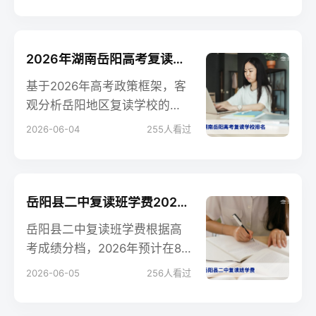
理特点等维度对比，帮助复读
生和家长科学择校。
2026年湖南岳阳高考复读学校排名：权威榜单与择校指南
基于2026年高考政策框架，客
观分析岳阳地区复读学校的优
势与特色，提供择校榜单及关
2026-06-04
255
人看过
键对比数据，帮助复读生和家
长做出科学决策。
岳阳县二中复读班学费2026年最新标准及收费明细
岳阳县二中复读班学费根据高
考成绩分档，2026年预计在80
00-20000元/年，含学杂费、
2026-06-05
256
人看过
住宿费，成绩优异者可减免。
本文详解收费结构及对比。