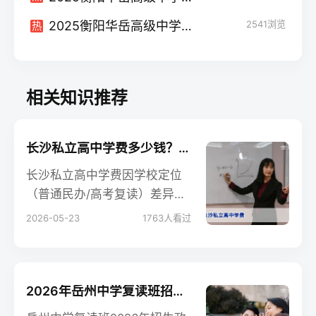
2025衡阳华岳高级中学高考复读升学率
2541
浏览
热
相关知识推荐
长沙私立高中学费多少钱？2026年最新收费标准与复读择校指南
长沙私立高中学费因学校定位
（普通民办/高考复读）差异较
大，2026年普遍在2万至10万
2026-05-23
1763
人看过
元/年之间；复读学校学费通常
更高，但提分保障机制不同。
本文为你梳理最新收费标准及
择校要点。
2026年岳州中学复读班招生全解析：是否值得选择？