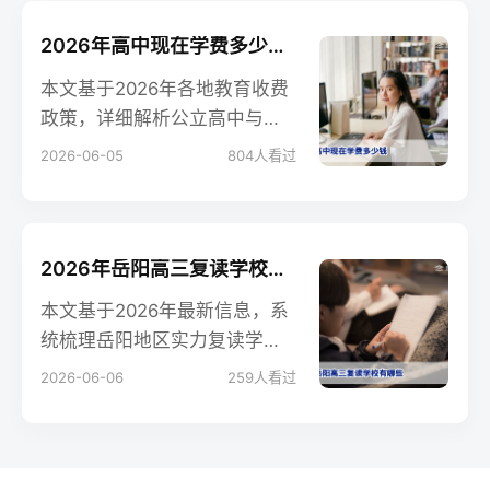
2026年高中现在学费多少钱？公立与私立收费标准全解析
本文基于2026年各地教育收费
政策，详细解析公立高中与私
立高中的学费差异，包括普通
2026-06-05
804
人看过
高中、重点高中及复读学校的
费用结构，帮助家长和学生合
理规划教育支出。
2026年岳阳高三复读学校全攻略：实力推荐与择校指南
本文基于2026年最新信息，系
统梳理岳阳地区实力复读学校
（如岳阳一中复读部、岳阳雅
2026-06-06
259
人看过
礼复读学校等），提供择校方
法与避坑指南，帮助复读家庭
做出明智选择。