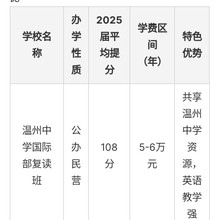
办
2025
学费区
学校名
学
届平
特色
间
称
性
均提
优势
（年）
质
分
共享
温州
温州中
公
中学
学国际
办
108
5-6万
资
部复读
民
分
元
源，
班
营
英语
教学
强