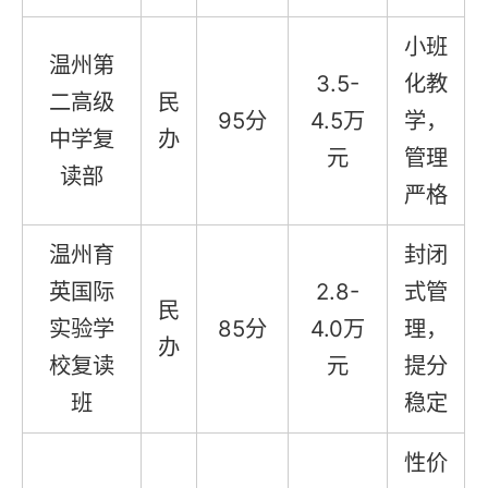
小班
温州第
3.5-
化教
二高级
民
95分
4.5万
学，
中学复
办
元
管理
读部
严格
温州育
封闭
英国际
2.8-
式管
民
实验学
85分
4.0万
理，
办
校复读
元
提分
班
稳定
性价