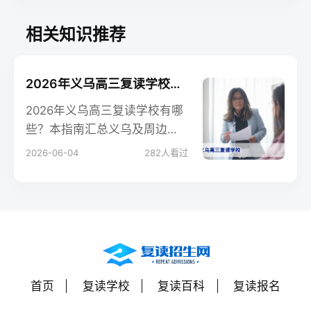
相关知识推荐
2026年义乌高三复读学校推荐与择校指南
2026年义乌高三复读学校有哪
些？本指南汇总义乌及周边优
质复读机构，从公办校内班、
2026-06-04
282
人看过
民办高复到私立高中复读部，
提供择校方法、政策解析与费
用对比，帮助考生和家长做出
科学决策。
首页
复读学校
复读百科
复读报名