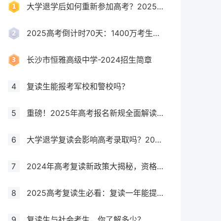
大学退学后如何重新参加高考？2025年最新政策全解析
2025高考倒计时70天：1400万考生创历史新高，复读生占比突破40%！
长沙市恒雅高级中学-2024招生简章
4
复读生能报考军校和警校吗？
5
重磅！2025年高考报名新规全面解读，这些考生将失去报考资格！
6
大学退学复读会影响高考录取吗？2025年最新政策解读与成功策略
7
2024年高考复读新政策大揭秘，资格、次数、课程全解析
8
2025高考复读生必看：复读一年能提多少分？关键因素大揭秘！
9
复读生与社会考生，你了解多少？