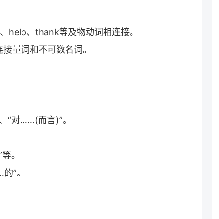
te、help、thank等及物动词相连接。
还连接量词和不可数名词。
“对……(而言)”。
”等。
…的”。