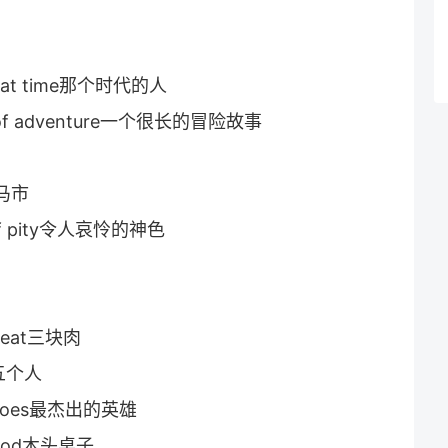
that time那个时代的人
ory of adventure一个很长的冒险故事
罗马市
of pity令人哀怜的神色
 meat三块肉
中五个人
 heroes最杰出的英雄
 wood木头桌子