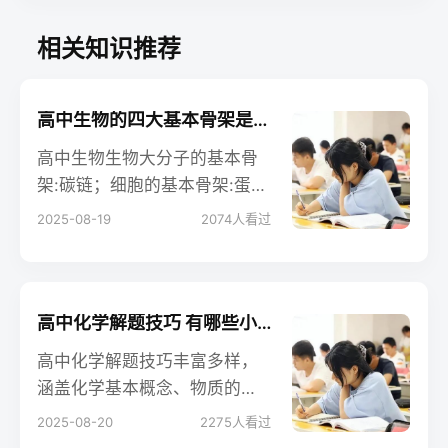
相关知识推荐
高中生物的四大基本骨架是什么 相关知识整理
高中生物生物大分子的基本骨
架:碳链；细胞的基本骨架:蛋白
纤维；生物膜的基本骨架:磷脂
2025-08-19
2074
人看过
双分子层；DNA分子的双螺旋
结构是以外部的脱氧核糖和磷
酸基团交替连接而成的基本骨
架。以下是小编整理的内容，
高中化学解题技巧 有哪些小窍门
大家可以参考。
高中化学解题技巧丰富多样，
涵盖化学基本概念、物质的
量、守恒法、估算法、差量法
2025-08-20
2275
人看过
等多方面，能帮助学生准确高