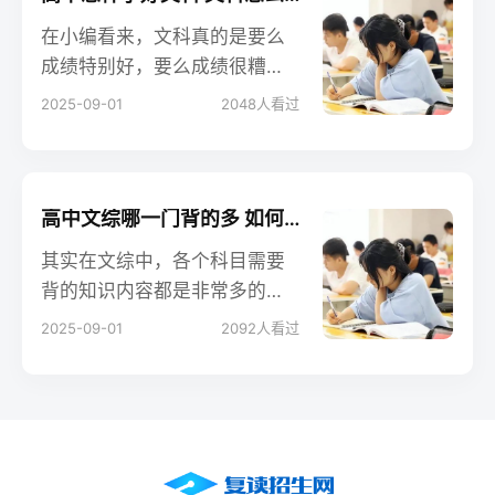
针对性地学习。
在小编看来，文科真的是要么
成绩特别好，要么成绩很糟糕
的一类课程，每天都要淹没在
2025-09-01
2048
人看过
众多文字和书中。怎样才能学
好高中文科呢？一起来看一下
吧。
高中文综哪一门背的多 如何背效率高
其实在文综中，各个科目需要
背的知识内容都是非常多的，
而且知识量也很大，但是小编
2025-09-01
2092
人看过
个人觉得还是政治需要背的内
容比较多，当然这也是根据每
个人的学习情况。政治一般都
是死知识，所以这个科目我们
是需要死记硬背的，但是在做