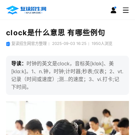
clock是什么意思 有哪些例句
复读招生网官方整理
2025-09-03 16:25
1950
人浏览
导读：
时钟的英文是clock，音标英[klɒk]、美
[klɑ:k]。1、n.钟，时钟;计时器;秒表;仪表；2、vt.
记录（时间或速度）;测…的速度；3、vi.打卡;记
下时间。