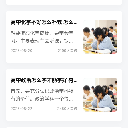
效解题。
高中化学不好怎么补救 怎么提分快
想要提高化学成绩，要学会学
习。主要表现在会听课，提前
预习新课，错题要及时改正并
2025-08-20
2199
人看过
总结，平时做题复习要注意查
缺补漏，学习要有目的性，不
能每天盲目的跟着老师的节奏
走，要知道自己哪里学会了，
高中政治怎么学才能学好 有哪些方法
哪里还存在疑问，然后及时补
首先，要充分认识政治学科特
救。
有的价值。政治学科一个很重
要的价值体现在，它是人们认
2025-08-22
2450
人看过
识世界、认识生活的思维方
法，是思维的工具。这是其他