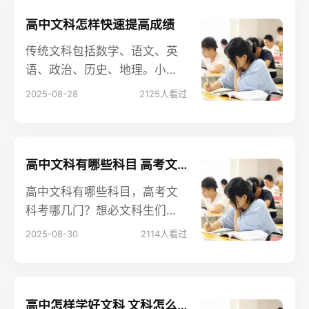
课程不可替代的。
高中文科怎样快速提高成绩
传统文科包括数学、语文、英
语、政治、历史、地理。小编
今天给大家带来关于高中文科
2025-08-28
2125
人看过
怎样快速提高成绩的相关内
容，来看一下！
高中文科有哪些科目 高考文科考哪几门
高中文科有哪些科目，高考文
科考哪几门？想必文科生们对
高考还不太了解，不知道高考
2025-08-30
2114
人看过
究竟怎么考，是不是现在学的
所有科目都考，还是只考其中
一部分。下面具体说说高考考
哪几科、怎么考，让大家更有
高中怎样学好文科 文科怎么考600分