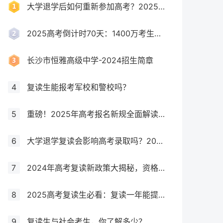
大学退学后如何重新参加高考？2025年最新政策全解析
2025高考倒计时70天：1400万考生创历史新高，复读生占比突破40%！
长沙市恒雅高级中学-2024招生简章
4
复读生能报考军校和警校吗？
5
重磅！2025年高考报名新规全面解读，这些考生将失去报考资格！
6
大学退学复读会影响高考录取吗？2025年最新政策解读与成功策略
7
2024年高考复读新政策大揭秘，资格、次数、课程全解析
8
2025高考复读生必看：复读一年能提多少分？关键因素大揭秘！
9
复读生与社会考生，你了解多少？