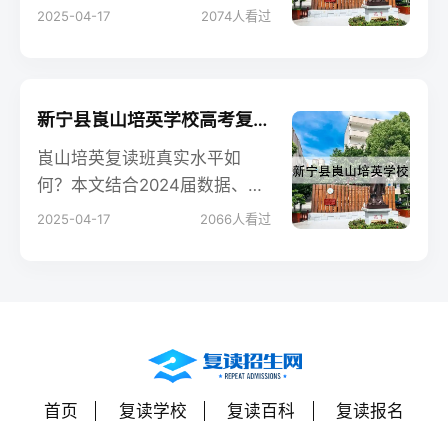
处理全流程，附2024届387名
2025-04-17
2074
人看过
复读生的实操案例，解决家长
最担心的学籍问题。
新宁县崀山培英学校高考复读学校怎么样？
崀山培英复读班真实水平如
何？本文结合2024届数据、在
读生匿名调研及家长评价，从
2025-04-17
2066
人看过
六大维度全面解析学校实力，
助你做出明智选择。
首页
复读学校
复读百科
复读报名