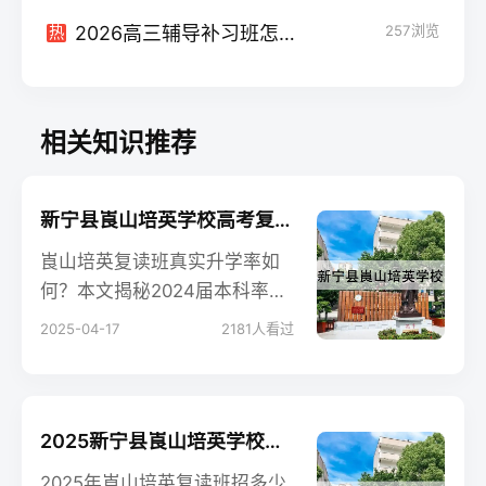
2026高三辅导补习班怎么选？复读生必看的提分避坑指南
257
浏览
热
相关知识推荐
新宁县崀山培英学校高考复读升学率
崀山培英复读班真实升学率如
何？本文揭秘2024届本科率、
重本率及单科提分秘籍，附500
2025-04-17
2181
人看过
分以下学员逆袭案例。
2025新宁县崀山培英学校高考复读招生简章
2025年崀山培英复读班招多少