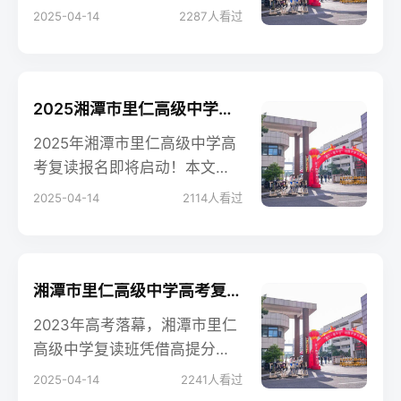
通宿舍每学期费用为2000元，
2025-04-14
2287
人看过
含基础水电费；空调宿舍每学
期2500元，额外包含空调使用
费。
2025湘潭市里仁高级中学高考复读报名时间及流程
2025年湘潭市里仁高级中学高
考复读报名即将启动！本文结
合往年时间线整理了最新报名
2025-04-14
2114
人看过
预测时间、完整操作流程、材
料准备清单以及常见问题解
答，复读招生网特别提醒：提
前收藏本文并关注官方动态，
湘潭市里仁高级中学高考复读班学生真实评价
避免错过重要节点
2023年高考落幕，湘潭市里仁
高级中学复读班凭借高提分率
和优质教学服务，成为本地复
2025-04-14
2241
人看过
读生热门选择。本文结合去年