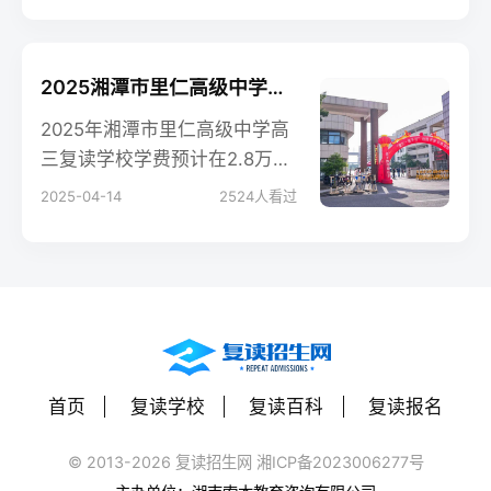
学生真实评价
2025湘潭市里仁高级中学高三复读学校学费一年多少？
2025年湘潭市里仁高级中学高
三复读学校学费预计在2.8万至
3.5万元/年之间，具体费用根
2025-04-14
2524
人看过
据班级类型、住宿条件等有所
不同。本文结合去年学费标准
和政策变化，详细解析费用构
成
首页
复读学校
复读百科
复读报名
© 2013-2026 复读招生网 湘ICP备2023006277号