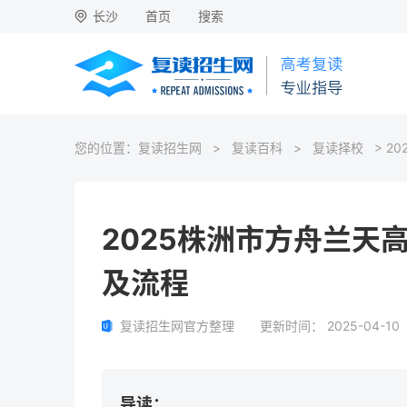
长沙
首页
搜索
您的位置：
复读招生网
>
复读百科
>
复读择校
> 2
2025株洲市方舟兰天
及流程
复读招生网官方整理
更新时间：
2025-04-10
导读：