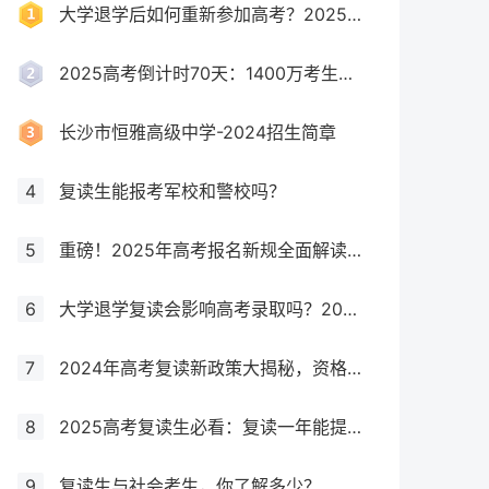
大学退学后如何重新参加高考？2025年最新政策全解析
2025高考倒计时70天：1400万考生创历史新高，复读生占比突破40%！
长沙市恒雅高级中学-2024招生简章
4
复读生能报考军校和警校吗？
5
重磅！2025年高考报名新规全面解读，这些考生将失去报考资格！
6
大学退学复读会影响高考录取吗？2025年最新政策解读与成功策略
7
2024年高考复读新政策大揭秘，资格、次数、课程全解析
8
2025高考复读生必看：复读一年能提多少分？关键因素大揭秘！
9
复读生与社会考生，你了解多少？