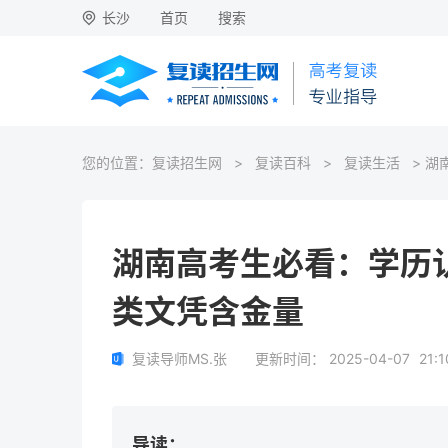
长沙
首页
搜索
您的位置：
复读招生网
>
复读百科
>
复读生活
> 湖
湖南高考生必看：学历认
类文凭含金量
复读导师MS.张
更新时间：
2025-04-07
21:1
导读：