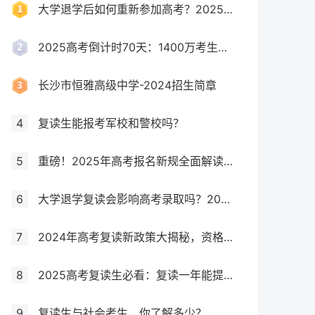
大学退学后如何重新参加高考？2025年最新政策全解析
2025高考倒计时70天：1400万考生创历史新高，复读生占比突破40%！
长沙市恒雅高级中学-2024招生简章
4
复读生能报考军校和警校吗？
5
重磅！2025年高考报名新规全面解读，这些考生将失去报考资格！
6
大学退学复读会影响高考录取吗？2025年最新政策解读与成功策略
7
2024年高考复读新政策大揭秘，资格、次数、课程全解析
8
2025高考复读生必看：复读一年能提多少分？关键因素大揭秘！
9
复读生与社会考生，你了解多少？