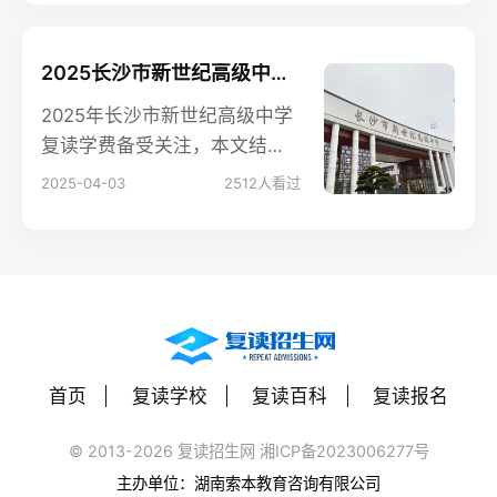
网为你还原真实口碑。
2025长沙市新世纪高级中学高三复读学校学费一年多少？
2025年长沙市新世纪高级中学
复读学费备受关注，本文结合
政策及同类校数据，解析费用
2025-04-03
2512
人看过
构成、奖学金政策及性价比，
复读招生网提供精准参考。
首页
复读学校
复读百科
复读报名
© 2013-2026 复读招生网 湘ICP备2023006277号
主办单位：湖南索本教育咨询有限公司