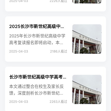
2025-04-03
2226
人看过
的高考复读学校，其住宿条件
和收费标准备受关注。
2025长沙市新世纪高级中学高考复读报名时间及流程
2025年长沙市新世纪高级中学
高考复读报名即将启动，本文
详细解析报名时间、流程、所
2025-04-03
2186
人看过
需材料及注意事项，助你高效
完成复读规划。复读招生网结
合官方信息及往年经验，提供
权威指南。
长沙市新世纪高级中学高考复读班学生真实评价
本文通过整合在校生及家长反
馈，深度剖析长沙市新世纪高
级中学复读班的教学质量、管
2025-04-03
2263
人看过
理特色及学习体验，复读招生