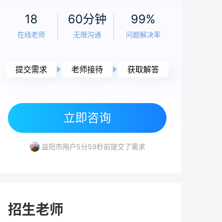
老师
5小时前
18
60分钟
99%
高考落榜要不要复读？2026年复读决策全面
在线老师
无限沟通
问题解决率
分析与规划指南
老师
5小时前
提交需求
老师接待
获取解答
高考240分能上什么学校？复读提分与低分择
校全攻略
湘潭市用户3分46秒前提交了需求
立即咨询
岳阳市用户2分5秒前提交了需求
老师
5小时前
益阳市用户5分59秒前提交了需求
2026年复读怎么办理手续？最全流程与材料
湘潭市用户4分49秒前提交了需求
清单（附避坑指南）
常德市用户4分21秒前提交了需求
湘潭市用户3分46秒前提交了需求
岳阳市用户2分5秒前提交了需求
老师
5小时前
高考180分能上什么学校？2026年低分考生
招生老师
出路与复读规划