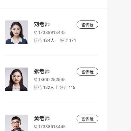
老师
5小时前
复读二年值得吗？2026年高考复读两年规划
刘老师
咨询我
与风险全解析
17388913445
接待
184人
好评
174
老师
5小时前
2026年复读生高考报名全攻略：准考证获取
与注意事项
张老师
咨询我
18692252595
老师
5小时前
接待
122人
好评
115
2026年高考时间安排全解析：复读生如何把
握关键节点？
老师
5小时前
黄老师
咨询我
男生复读两年有必要吗？深度解析复读两年
17388913445