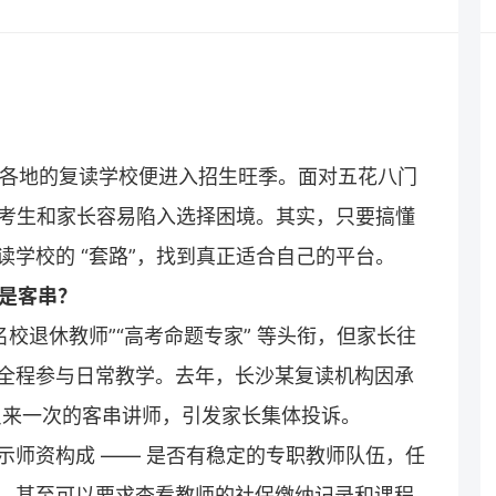
南各地的
复读学校
便进入招生旺季。面对五花八门
少考生和家长容易陷入选择困境。其实，只要搞懂
读
学校的 “套路”，找到真正适合自己的平台。
还是客串？
名校退休教师”“高考命题专家” 等头衔，但家长往
全程参与日常教学。去年，长沙某
复读
机构因承
周只来一次的客串讲师，引发家长集体投诉。
示师资构成 —— 是否有稳定的专职教师队伍，任
，甚至可以要求查看教师的社保缴纳记录和课程