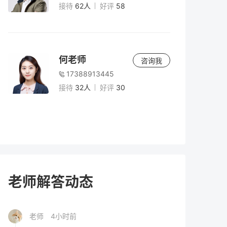
的价值、风险与决策指南（2026届参考）
接待
62人
好评
58
老师
5小时前
2026年高考300分以下能上什么学校？专
何老师
咨询我
科、高职与复读选择全解析
17388913445
接待
32人
好评
30
老师
4小时前
2026年300多分理科能上什么大学？复读提
分与择校指南
老师
4小时前
高考200多分能上什么学校？2026年低分考
老师解答动态
生择校全攻略
老师
4小时前