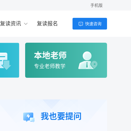
手机版
高考200多分能上什么学校？2026年低分考
生择校全攻略
复读资讯
复读报名
快速咨询
老师
4小时前
高考200分可以上的大学有哪些？2026年低
分考生出路与复读分析
本地老师
老师
5小时前
专业老师教学
高考复读感受：真实经历与科学应对指南
（2026年）
老师
5小时前
2026年复读生高考报名全流程指南 | 官方政
我也要提问
策与实操步骤